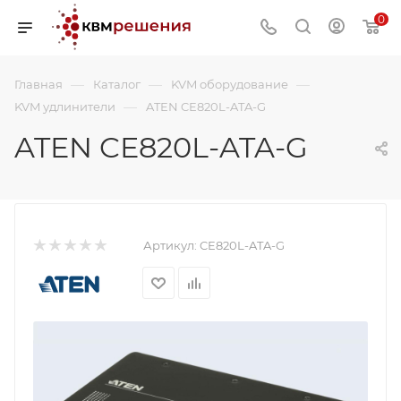
0
—
—
—
Главная
Каталог
KVM оборудование
—
KVM удлинители
ATEN CE820L-ATA-G
ATEN CE820L-ATA-G
Артикул:
CE820L-ATA-G