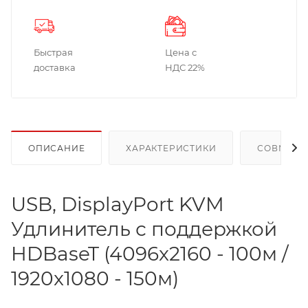
Быстрая
Цена с
доставка
НДС 22%
ОПИСАНИЕ
ХАРАКТЕРИСТИКИ
СОВМЕСТ
USB, DisplayPort KVM
Удлинитель с поддержкой
HDBaseT (4096x2160 - 100м /
1920x1080 - 150м)