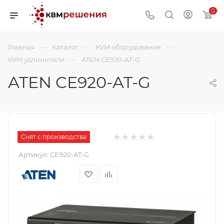
0
—
—
—
Главная
Каталог
KVM оборудование
—
KVM удлинители
ATEN CE920-AT-G
ATEN CE920-AT-G
Снят с производства
Артикул:
CE920-AT-G