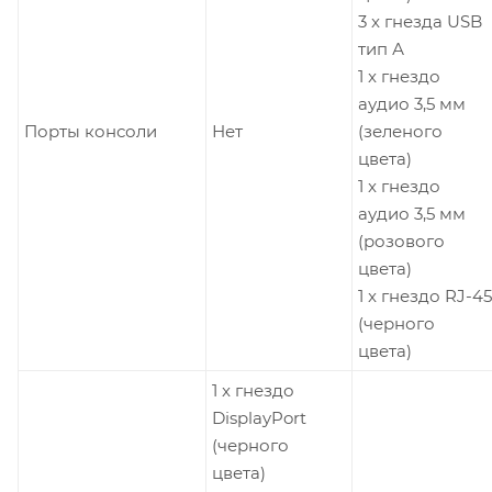
3 x гнезда USB
тип А
1 x гнездо
аудио 3,5 мм
Порты консоли
Нет
(зеленого
цвета)
1 x гнездо
аудио 3,5 мм
(розового
цвета)
1 x гнездо RJ-45
(черного
цвета)
1 x гнездо
DisplayPort
(черного
цвета)