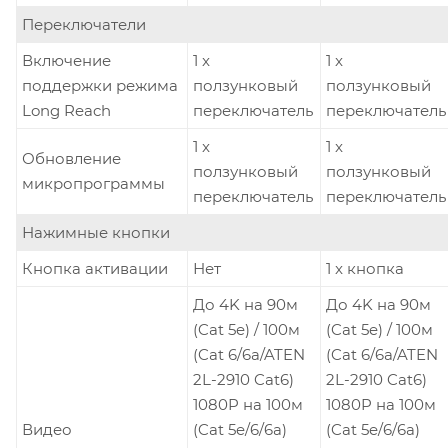
Переключатели
Включение
1 x
1 x
поддержки режима
ползунковый
ползунковый
Long Reach
переключатель
переключатель
1 x
1 x
Обновление
ползунковый
ползунковый
микропрограммы
переключатель
переключатель
Нажимные кнопки
Кнопка активации
Нет
1 x кнопка
До 4K на 90м
До 4K на 90м
(Cat 5e) / 100м
(Cat 5e) / 100м
(Cat 6/6a/ATEN
(Cat 6/6a/ATEN
2L-2910 Cat6)
2L-2910 Cat6)
1080P на 100м
1080P на 100м
Видео
(Cat 5e/6/6a)
(Cat 5e/6/6a)