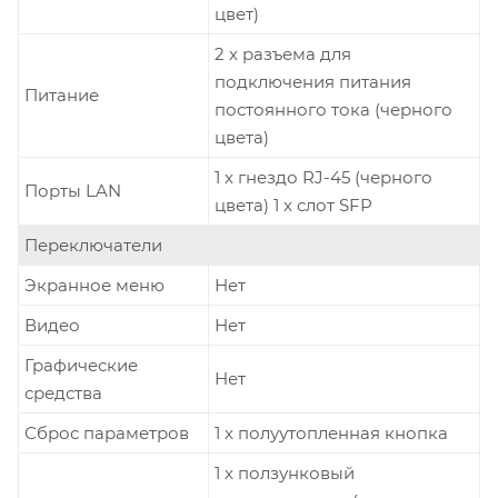
цвет)
2 x разъема для
подключения питания
Питание
постоянного тока (черного
цвета)
1 x гнездо RJ-45 (черного
Порты LAN
цвета) 1 x слот SFP
Переключатели
Экранное меню
Нет
Видео
Нет
Графические
Нет
средства
Сброс параметров
1 x полуутопленная кнопка
1 x ползунковый