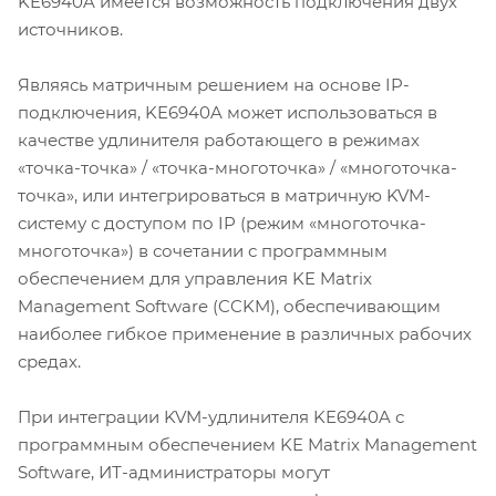
KE6940A имеется возможность подключения двух
источников.
Являясь матричным решением на основе IP-
подключения, KE6940A может использоваться в
качестве удлинителя работающего в режимах
«точка-точка» / «точка-многоточка» / «многоточка-
точка», или интегрироваться в матричную KVM-
систему с доступом по IP (режим «многоточка-
многоточка») в сочетании с программным
обеспечением для управления KE Matrix
Management Software (CCKM), обеспечивающим
наиболее гибкое применение в различных рабочих
средах.
При интеграции KVM-удлинителя KE6940A с
программным обеспечением KE Matrix Management
Software, ИТ-администраторы могут