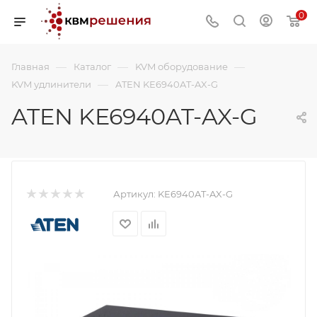
0
—
—
—
Главная
Каталог
KVM оборудование
—
KVM удлинители
ATEN KE6940AT-AX-G
ATEN KE6940AT-AX-G
Артикул:
KE6940AT-AX-G