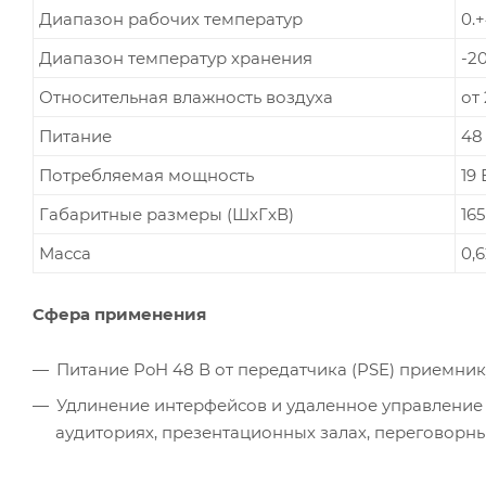
Диапазон рабочих температур
0.
Диапазон температур хранения
-20
Относительная влажность воздуха
от
Питание
48 
Потребляемая мощность
19 
Габаритные размеры (ШxГxВ)
165
Масса
0,6
Сфера применения
Питание PoH 48 В от передатчика (PSE) приемник
Удлинение интерфейсов и удаленное управление 
аудиториях, презентационных залах, переговорн