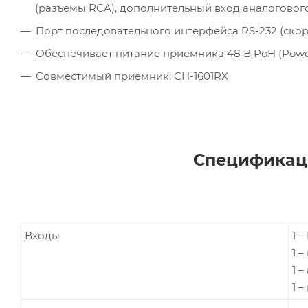
(разъемы RCA), дополнительный вход аналогового
Порт последовательного интерфейса RS-232 (скоро
Обеспечивает питание приемника 48 В PoH (Powe
Совместимый приемник: CH-1601RX
Спецификаци
Входы
1 –
1 
1 
1 