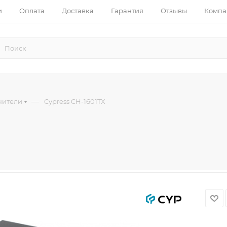
и
Оплата
Доставка
Гарантия
Отзывы
Компа
—
нители
Cypress CH-1601TX