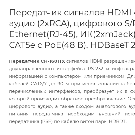
Передатчик сигналов HDMI 
аудио (2хRCA), цифрового S/P
Ethernet(RJ-45), ИК(2хmJack
CAT5e с PoE(48 В), HDBaseT 2
Передатчик CH-1601TX
сигналов HDMI разрешением до
двунаправленного интерфейса RS-232 и инфракр
информацией с компьютером или приемником. Дли
кабелей CAT6/7, до 90 м при использовании кабел
перечисленных интерфейсов, преобразует их в ф
который производит обратное преобразование. Ос
цифрового аудио, а также входом аналогового ау
питания передатчика необходим внешний исто
передатчика (PSE) по кабелю витой пары HDBDT.