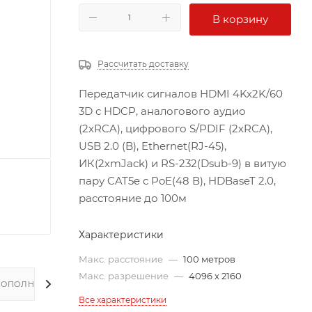
В корзину
Рассчитать доставку
Передатчик сигналов HDMI 4Kx2K/60
3D с HDCP, аналогового аудио
(2хRCA), цифрового S/PDIF (2хRCA),
USB 2.0 (B), Ethernet(RJ-45),
ИК(2хmJack) и RS-232(Dsub-9) в витую
пару CAT5e с PoE(48 В), HDBaseT 2.0,
расстояние до 100м
Характеристики
Макс. расстояние
—
100 метров
Макс. разрешение
—
4096 x 2160
ДОПОЛНИТЕЛЬНО
Все характеристики