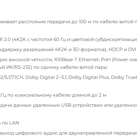
живает расстояние передачи до 100 м по кабелю витой 
2.0 (4K2K с частотой 60 Гц и цветовой субдискретизацие
оддержку разрешений 4K2K и 3D-форматов), HDCP и DVI
о высокой четкости, 100Base-T Ethernet, PoH (Power ove
ый ИК/RS-232) по одному кабелю витой пары
7.1CH, Dolby Digital 2~5.1, Dolby Digital Plus, Dolby True
кГц по коаксиальному кабелю длиной до 2 м
едачи данных удаленным USB-устройствам или удаленно
ь по LAN
 выход цифрового аудио для двунаправленной передачи