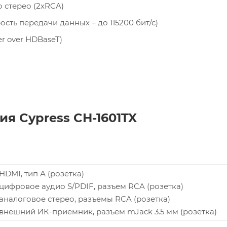
 стерео (2xRCA)
сть передачи данных – до 115200 бит/с)
r over HDBaseT)
я Cypress CH-1601TX
 HDMI, тип А (розетка)
– цифровое аудио S/PDIF, разъем RCA (розетка)
– аналоговое стерео, разъемы RCA (розетка)
– внешний ИК-приемник, разъем mJack 3.5 мм (розетка)