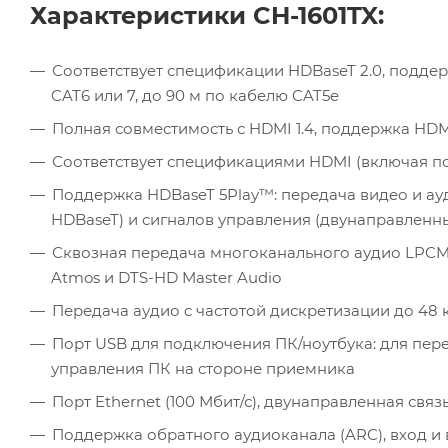
Характеристики CH-1601TX:
Соответствует спецификации HDBaseT 2.0, поддер
CAT6 или 7, до 90 м по кабелю CAT5e
Полная совместимость с HDMI 1.4, поддержка HDMI 
Соответствует спецификациями HDMI (включая п
Поддержка HDBaseT 5Play™: передача видео и ауди
HDBaseT) и сигналов управления (двунаправленн
Сквозная передача многоканального аудио LPCM2/5.1/
Atmos и DTS-HD Master Audio
Передача аудио с частотой дискретизации до 48 
Порт USB для подключения ПК/ноутбука: для пер
управления ПК на стороне приемника
Порт Ethernet (100 Мбит/с), двунаправленная связ
Поддержка обратного аудиоканала (ARC), вход и