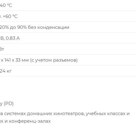
+40 °C
. +60 °C
 20% до 90% без конденсации
В, 0.83 А
Вт
 x 141 x 33 мм (с учетом разъемов)
24 кг
у (PD)
в системах домашних кинотеатров, учебных классах и
ых и конференц-залах