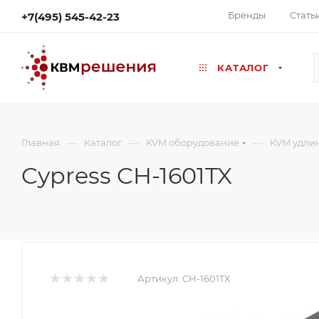
Бренды
Стать
+7(495) 545-42-23
КАТАЛОГ
—
—
—
Главная
Каталог
KVM оборудование
KVM удли
Cypress CH-1601TX
Артикул:
CH-1601TX