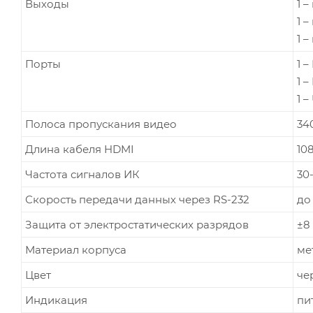
Выходы
1 
1 
1 
Порты
1 –
1 
1 –
Полоса пропускания видео
340
Длина кабеля HDMI
10
Частота сигналов ИК
30
Скорость передачи данных через RS-232
до 
Защита от электростатических разрядов
±8
Материал корпуса
ме
Цвет
че
Индикация
пи