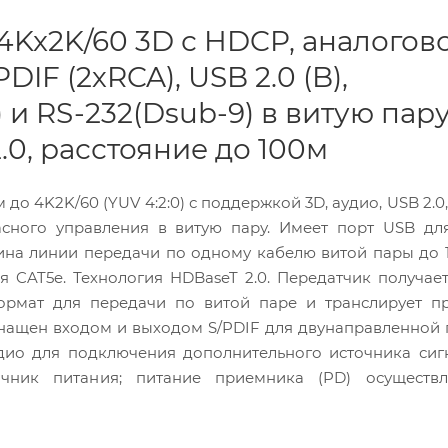
4Kx2K/60 3D с HDCP, аналогов
DIF (2хRCA), USB 2.0 (B),
) и RS-232(Dsub-9) в витую пар
.0, расстояние до 100м
 4K2K/60 (YUV 4:2:0) с поддержкой 3D, аудио, USB 2.0, 
асного управления в витую пару. Имеет порт USB дл
на линии передачи по одному кабелю витой пары до 
я CAT5e. Технология HDBaseT 2.0. Передатчик получае
ормат для передачи по витой паре и транслирует пр
нащен входом и выходом S/PDIF для двунаправленной
дио для подключения дополнительного источника сиг
чник питания; питание приемника (PD) осуществл