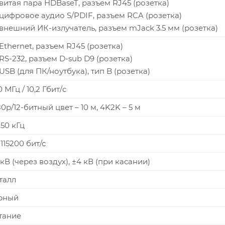
– витая пара HDBaseT, разъем RJ45 (розетка)
– цифровое аудио S/PDIF, разъем RCA (розетка)
– внешний ИК-излучатель, разъем mJack 3.5 мм (розетка)
 Ethernet, разъем RJ45 (розетка)
– RS-232, разъем D-sub D9 (розетка)
 USB (для ПК/ноутбука), тип B (розетка)
 МГц / 10,2 Гбит/c
80p/12-битный цвет – 10 м, 4K2K – 5 м
-50 кГц
115200 бит/с
 кВ (через воздух), ±4 кВ (при касании)
талл
рный
тание