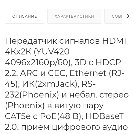
ОПИСАНИЕ
ХАРАКТЕРИСТИКИ
СОВМЕСТ
Передатчик сигналов HDMI
4Кх2К (YUV420 -
4096x2160p/60), 3D с HDCP
2.2, ARC и CEC, Ethernet (RJ-
45), ИК(2хmJack), RS-
232(Phoenix) и небал. стерео
(Phoenix) в витую пару
CAT5e с PoE(48 В), HDBaseT
2.0, прием цифрового аудио