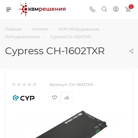
0
—
—
—
Главная
Каталог
KVM оборудование
—
KVM удлинители
Cypress CH-1602TXR
Cypress CH-1602TXR
Артикул:
CH-1602TXR