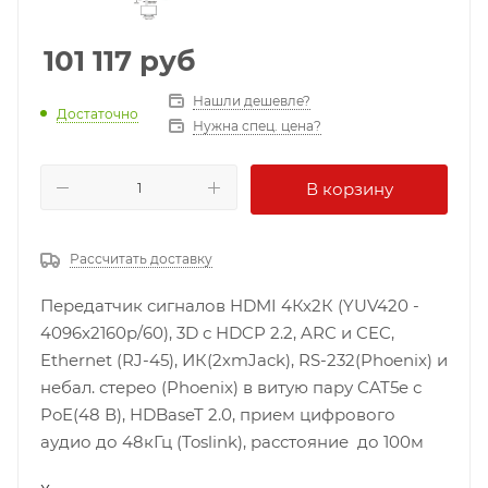
101 117
руб
Нашли дешевле?
Достаточно
Нужна спец. цена?
В корзину
Рассчитать доставку
Передатчик сигналов HDMI 4Кх2К (YUV420 -
4096x2160p/60), 3D с HDCP 2.2, ARC и CEC,
Ethernet (RJ-45), ИК(2хmJack), RS-232(Phoenix) и
небал. стерео (Phoenix) в витую пару CAT5e с
PoE(48 В), HDBaseT 2.0, прием цифрового
аудио до 48кГц (Toslink), расстояние до 100м