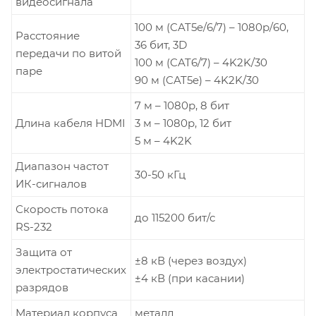
видеосигнала
100 м (CAT5e/6/7) – 1080p/60,
Расстояние
36 бит, 3D
передачи по витой
100 м (CAT6/7) – 4K2K/30
паре
90 м (CAT5e) – 4K2K/30
7 м – 1080p, 8 бит
Длина кабеля HDMI
3 м – 1080p, 12 бит
5 м – 4K2K
Диапазон частот
30-50 кГц
ИК-сигналов
Скорость потока
до 115200 бит/с
RS-232
Защита от
±8 кВ (через воздух)
электростатических
±4 кВ (при касании)
разрядов
Материал корпуса
металл