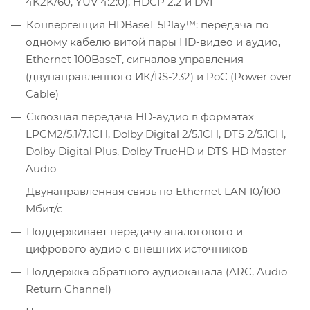
4K2K/60, YUV 4:2:0), HDCP 2.2 и DVI
Конвергенция HDBaseT 5Play™: передача по
одному кабелю витой пары HD-видео и аудио,
Ethernet 100BaseT, сигналов управления
(двунаправленного ИК/RS-232) и PoC (Power over
Cable)
Сквозная передача HD-аудио в форматах
LPCM2/5.1/7.1CH, Dolby Digital 2/5.1CH, DTS 2/5.1CH,
Dolby Digital Plus, Dolby TrueHD и DTS-HD Master
Audio
Двунаправленная связь по Ethernet LAN 10/100
Мбит/с
Поддерживает передачу аналогового и
цифрового аудио с внешних источников
Поддержка обратного аудиоканала (ARC, Audio
Return Channel)