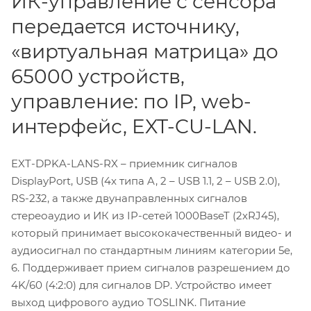
ИК-управление с сенсора
передается источнику,
«виртуальная матрица» до
65000 устройств,
управление: по IP, web-
интерфейс, EXT-CU-LAN.
EXT-DPKA-LANS-RX – приемник сигналов
DisplayPort, USB (4x типа A, 2 – USB 1.1, 2 – USB 2.0),
RS-232, а также двунаправленных сигналов
стереоаудио и ИК из IP-сетей 1000BaseT (2xRJ45),
который принимает высококачественный видео- и
аудиосигнал по стандартным линиям категории 5е,
6. Поддерживает прием сигналов разрешением до
4K/60 (4:2:0) для сигналов DP. Устройство имеет
выход цифрового аудио TOSLINK. Питание