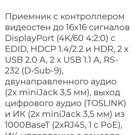
Приемник c контроллером
видеостен до 16х16 сигналов
DisplayPort (4K/60 4:2:0) c
EDID, HDCP 1.4/2.2 и HDR, 2 х
USB 2.0 A, 2 х USB 1.1 A, RS-
232 (D-Sub-9),
двунаправленного аудио
(2х miniJack 3,5 мм), выход
цифрового аудио (TOSLINK)
и ИК (2х miniJack 3,5 мм) из
1000BaseT (2хRJ45, 1 c PoE),