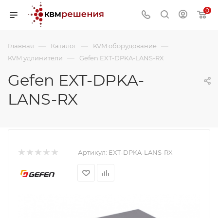
0
—
—
—
Главная
Каталог
KVM оборудование
—
KVM удлинители
Gefen EXT-DPKA-LANS-RX
Gefen EXT-DPKA-
LANS-RX
Артикул:
EXT-DPKA-LANS-RX