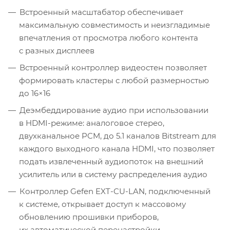
Встроенный масштабатор обеспечивает
максимальную совместимость и неизгладимые
впечатления от просмотра любого контента
с разных дисплеев
Встроенный контроллер видеостен позволяет
формировать кластеры с любой размерностью
до 16×16
Деэмбеддирование аудио при использовании
в HDMI-режиме: аналоговое стерео,
двухканальное PCM, до 5.1 каналов Bitstream для
каждого выходного канала HDMI, что позволяет
подать извлеченный аудиопоток на внешний
усилитель или в систему распределения аудио
Контроллер Gefen EXT-CU-LAN, подключенный
к системе, открывает доступ к массовому
обновлению прошивки приборов,
их автоматической перенастройки