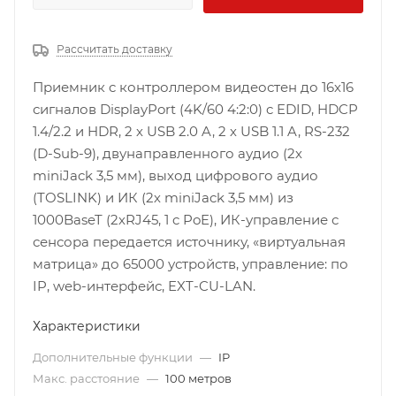
Рассчитать доставку
Приемник c контроллером видеостен до 16х16
сигналов DisplayPort (4K/60 4:2:0) c EDID, HDCP
1.4/2.2 и HDR, 2 х USB 2.0 A, 2 х USB 1.1 A, RS-232
(D-Sub-9), двунаправленного аудио (2х
miniJack 3,5 мм), выход цифрового аудио
(TOSLINK) и ИК (2х miniJack 3,5 мм) из
1000BaseT (2хRJ45, 1 c PoE), ИК-управление с
сенсора передается источнику, «виртуальная
матрица» до 65000 устройств, управление: по
IP, web-интерфейс, EXT-CU-LAN.
Характеристики
Дополнительные функции
—
IP
Макс. расстояние
—
100 метров