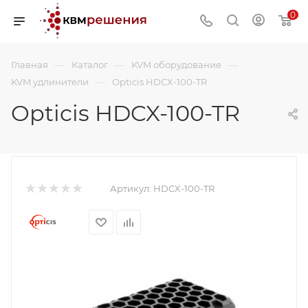
0
—
—
—
Главная
Каталог
KVM оборудование
—
KVM удлинители
Opticis HDCX-100-TR
Opticis HDCX-100-TR
Артикул:
HDCX-100-TR