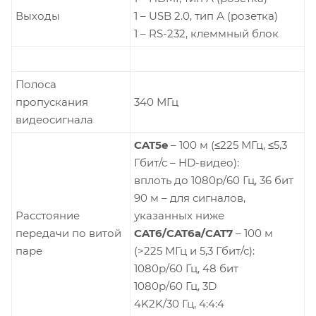
Выходы
1 – USB 2.0, тип А (розетка)
1 – RS-232, клеммный блок
Полоса
пропускания
340 МГц
видеосигнала
CAT5e
– 100 м (≤225 МГц, ≤5,3
Гбит/с – HD-видео):
вплоть до 1080p/60 Гц, 36 бит
90 м – для сигналов,
Расстояние
указанных ниже
передачи по витой
CAT6/CAT6a/CAT7
– 100 м
паре
(>225 МГц и 5,3 Гбит/с):
1080p/60 Гц, 48 бит
1080p/60 Гц, 3D
4K2K/30 Гц, 4:4:4