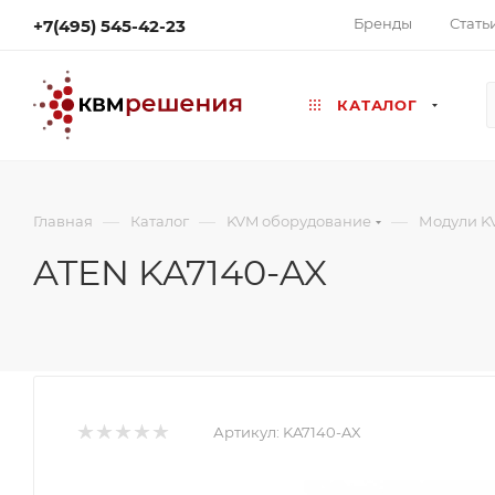
Бренды
Стать
+7(495) 545-42-23
КАТАЛОГ
—
—
—
Главная
Каталог
KVM оборудование
Модули K
ATEN KA7140-AX
Артикул:
KA7140-AX