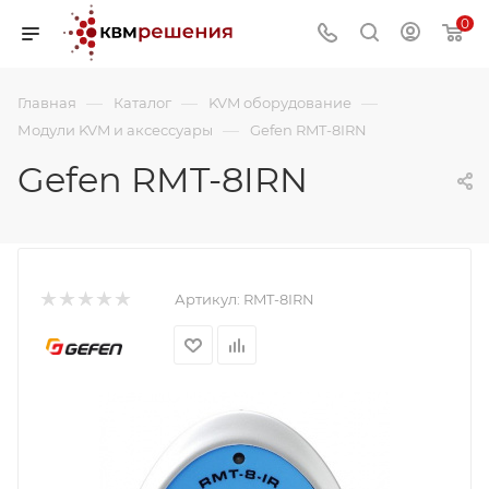
0
—
—
—
Главная
Каталог
KVM оборудование
—
Модули KVM и аксессуары
Gefen RMT-8IRN
Gefen RMT-8IRN
Артикул:
RMT-8IRN