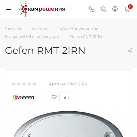
0
—
—
—
Главная
Каталог
KVM оборудование
—
Модули KVM и аксессуары
Gefen RMT-2IRN
Gefen RMT-2IRN
Артикул:
RMT-2IRN