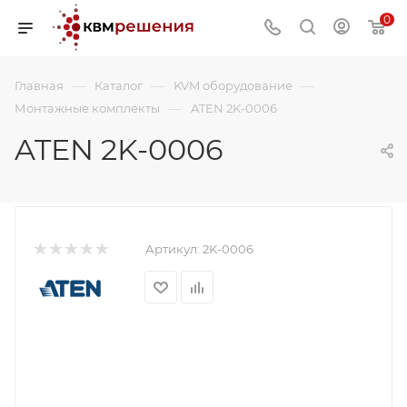
0
—
—
—
Главная
Каталог
KVM оборудование
—
Монтажные комплекты
ATEN 2K-0006
ATEN 2K-0006
Артикул:
2K-0006