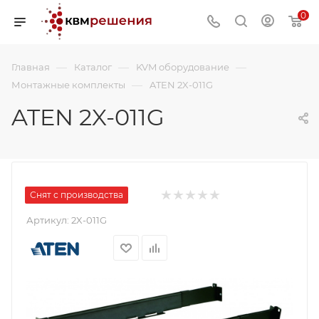
0
—
—
—
Главная
Каталог
KVM оборудование
—
Монтажные комплекты
ATEN 2X-011G
ATEN 2X-011G
Снят с производства
Артикул:
2X-011G