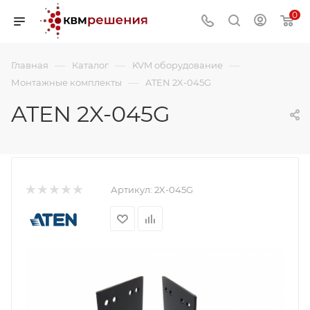
0
—
—
—
Главная
Каталог
KVM оборудование
—
Монтажные комплекты
ATEN 2X-045G
ATEN 2X-045G
Артикул:
2X-045G