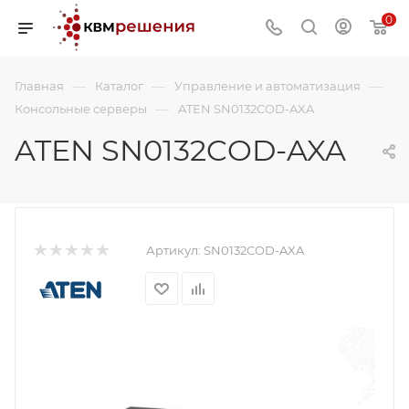
0
—
—
—
Главная
Каталог
Управление и автоматизация
—
Консольные серверы
ATEN SN0132COD-AXA
ATEN SN0132COD-AXA
Артикул:
SN0132COD-AXA