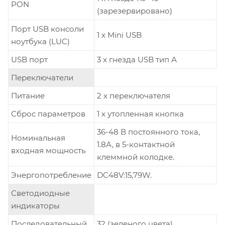
PON
(зарезервировано)
Порт USB консоли
1 x Mini USB
ноутбука (LUC)
USB порт
3 x гнезда USB тип А
Переключатели
Питание
2 x переключателя
Сброс параметров
1 x утопленная кнопка
36-48 В постоянного тока,
Номинальная
1.8А, в 5-контактной
входная мощность
клеммной колодке.
Энергопотребление
DC48V:15,79W.
Светодиодные
индикаторы
Последовательный
32 (зеленого цвета)