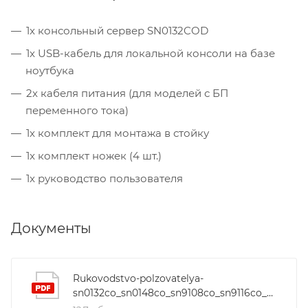
1x консольный сервер SN0132COD
1x USB-кабель для локальной консоли на базе
ноутбука
2x кабеля питания (для моделей с БП
переменного тока)
1x комплект для монтажа в стойку
1x комплект ножек (4 шт.)
1x руководство пользователя
Документы
Rukovodstvo-polzovatelya-
sn0132co_sn0148co_sn9108co_sn9116co_sn0108cod_sn0116cod_sn0132cod_sn0148cod_um_w_2020_06_22