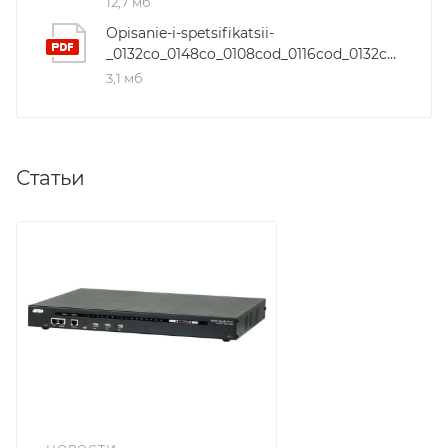
12,7 мб
Opisanie-i-spetsifikatsii-
_0132co_0148co_0108cod_0116cod_0132cod_0148cod_serial_over_the_net_ds_en
3,1 мб
Статьи