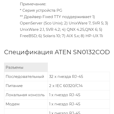
Примечание:
* Серия устройств PG
** Драйвер Fixed TTY поддерживает 1)
OpenServer (Sco Unix); 2) UnixWare 7, SVR 5; 3)
UnixWare 2.1, SVR 4.2; 4) QNX 4.25,QNX 6; 5)
FreeBSD; 6) Solaris 10; 7) AIX 5.x; 8) HP-UX 11i
Спецификация ATEN SN0132COD
Разъемы
Последовательный
32 x гнезда RJ-45
Питание
2 x IEC 60320/C14
Локальная консоль
1 x гнездо RJ-45
Модем
1 x гнездо RJ-45
1 x гнездо RJ-45