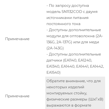
- По запросу доступна
модель SN1132COD с двумя
источниками питания
постоянного тока
- Доступны дополнительные
модули для оптоволокна (2A-
Примечание
136G, 2A-137G) или для меди
(2A-143G)
- Доступны дополнительные
датчики (EA1140, EA1240,
EA1340, EA1440, EA1441, EA1442,
EA1540)
Обратите внимание, что для
некоторых изделий
монтируемых стойку,
Примечание
физические размеры (ШxГxВ)
выражаются в формате