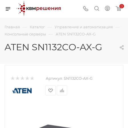
0
—
—
—
Главная
Каталог
Управление и автоматизация
—
Консольные серверы
ATEN SN1132CO-AX-G
ATEN SN1132CO-AX-G
Артикул:
SN1132CO-AX-G