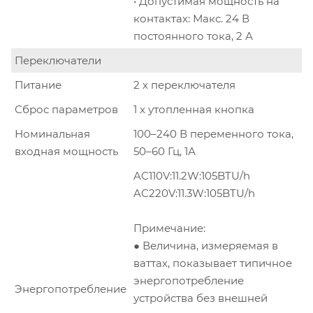
• Допустимая мощность на
контактах: Макс. 24 В
постоянного тока, 2 А
Переключатели
Питание
2 x переключателя
Сброс параметров
1 x утопленная кнопка
Номинальная
100–240 В переменного тока,
входная мощность
50–60 Гц, 1А
AC110V:11.2W:105BTU/h
AC220V:11.3W:105BTU/h
Примечание:
● Величина, измеряемая в
ваттах, показывает типичное
энергопотребление
Энергопотребление
устройства без внешней