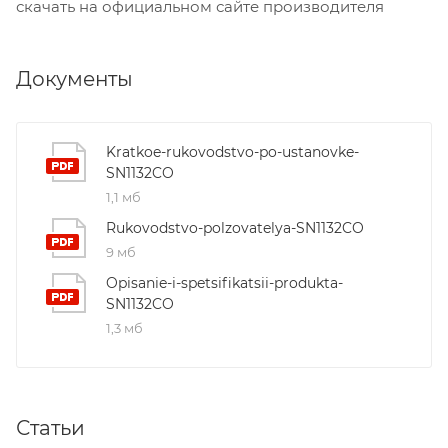
скачать на официальном сайте производителя
Документы
Kratkoe-rukovodstvo-po-ustanovke-
SN1132CO
1,1 мб
Rukovodstvo-polzovatelya-SN1132CO
9 мб
Opisanie-i-spetsifikatsii-produkta-
SN1132CO
1,3 мб
Статьи