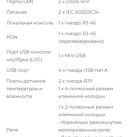
Порты LAN
2 x слота SFP
Питание
2 x IEC 60320/C14
Локальная консоль
1 x гнездо RJ-45
1 x гнездо RJ-45
PON
(зарезервировано)
Порт USB консоли
1 x Mini USB
ноутбука (LUC)
USB порт
4 x гнезда USB тип А
Порты датчиков
2 x гнезда RJ11
температуры и
1 x 4-полюсный разъем
влажности
клеммной колодки
1 x 2-полюсный разъем
клеммной колодки
• Нормально разомкнутые,
Реле
изолированные реле;