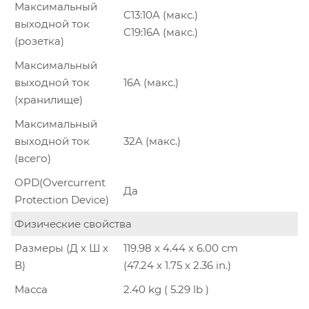
Максимальный
C13:10A (макс.)
выходной ток
C19:16A (макс.)
(розетка)
Максимальный
выходной ток
16A (макс.)
(хранилище)
Максимальный
выходной ток
32A (макс.)
(всего)
OPD(Overcurrent
Да
Protection Device)
Физические свойства
Размеры (Д х Ш х
119.98 x 4.44 x 6.00 cm
В)
(47.24 x 1.75 x 2.36 in.)
Масса
2.40 kg ( 5.29 lb )