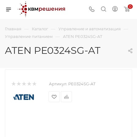
0
—
—
—
Главная
Каталог
Управление и автоматизация
—
Управление питанием
ATEN PE0324SG-AT
ATEN PE0324SG-AT
Артикул:
PE0324SG-AT