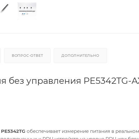
ВОПРОС-ОТВЕТ
ДОПОЛНИТЕЛЬНО
я без управления PE5342TG-AX
 PE5342TG
обеспечивает измерение питания в реально
 подключенных к PDU устройств на уровне PDU или бло