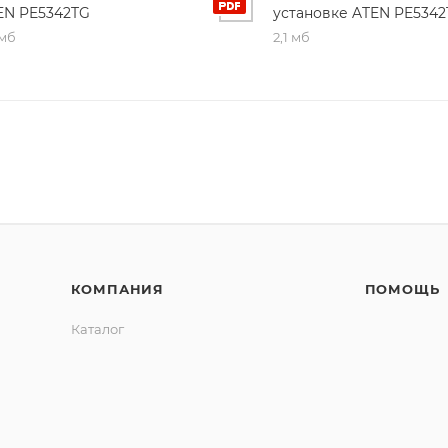
EN PE5342TG
установке ATEN PE5342
 мб
2,1 мб
КОМПАНИЯ
ПОМОЩЬ
Каталог