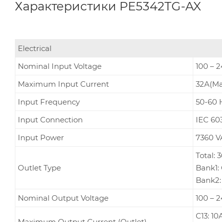
Характеристики PE5342TG-AX
Electrical
Nominal Input Voltage
100 – 
Maximum Input Current
32A(Ma
Input Frequency
50-60 
Input Connection
IEC 60
Input Power
7360 V
Total: 
Outlet Type
Bank1: 
Bank2: 
Nominal Output Voltage
100 – 
C13: 10
Maximum Output Current (Outlet)