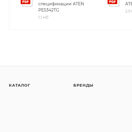
спецификации ATEN
AT
PE5342TG
2,5
1,1 мб
КАТАЛОГ
БРЕНДЫ