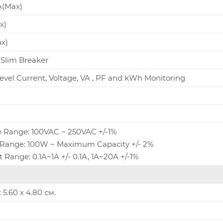
A(Max)
x)
x)
 Slim Breaker
evel Current, Voltage, VA , PF and kWh Monitoring
e Range: 100VAC ~ 250VAC +/-1%
Range: 100W ~ Maximum Capacity +/- 2%
 Range: 0.1A~1A +/- 0.1A, 1A~20A +/-1%
x 5.60 x 4.80 см.