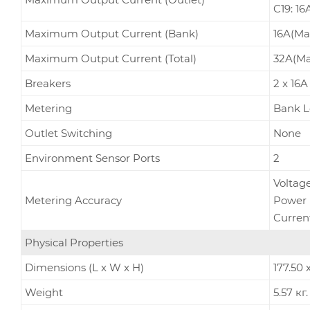
C19: 16
Maximum Output Current (Bank)
16A(Ma
Maximum Output Current (Total)
32A(Ma
Breakers
2 x 16A
Metering
Bank L
Outlet Switching
None
Environment Sensor Ports
2
Voltag
Metering Accuracy
Power 
Current
Physical Properties
Dimensions (L x W x H)
177.50 
Weight
5.57 кг.