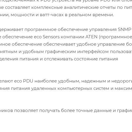
же составляет комплексные аналитические отчеты по пи
нии, мощности и ватт-часах в реальном времени.
ерживает программное обеспечение управления SNMP v1
 обеспечение eco Sensors компании ATEN (программно
ммное обеспечение обеспечивает удобное управление б
онятным и удобным графическим интерфейсом пользоват
еления питания и отслеживать состояние питания
делают eco PDU наиболее удобным, надежным и недоро
яния питания удаленных компьютерных систем и макси
иков позволяет получать более точные данные и графи