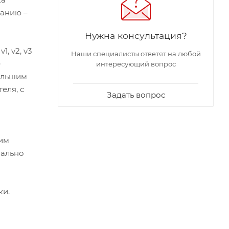
танию –
Нужна консультация?
, v2, v3
Наши специалисты ответят на любой
е
интересующий вопрос
ольшим
еля, с
Задать вопрос
гим
мально
ки.