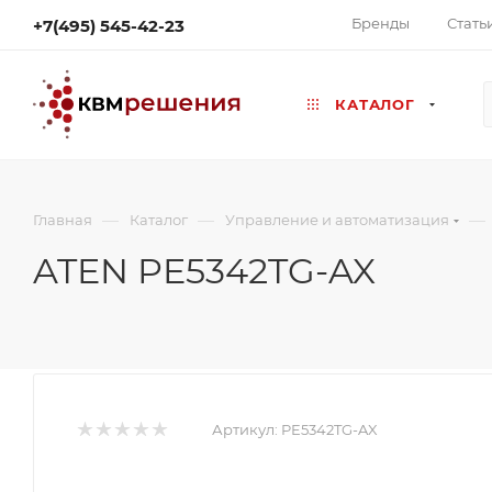
Бренды
Стать
+7(495) 545-42-23
КАТАЛОГ
—
—
—
Главная
Каталог
Управление и автоматизация
ATEN PE5342TG-AX
Артикул:
PE5342TG-AX