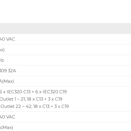
240 VAC
x)
Hz
309 32A
A(Max)
36 x IEC320 C13 + 6 x IEC320 C19
Outlet 1 – 21; 18 x C13 + 3 x C19
Outlet 22 – 42; 18 x C13 + 3 x C19
240 VAC
A(Max)