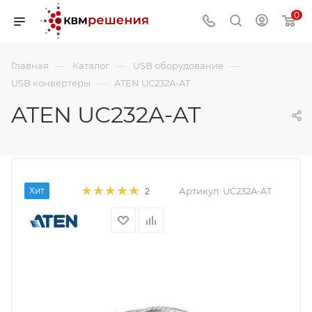
0
—
—
—
Главная
Каталог
USB оборудование
—
USB конвертеры
ATEN UC232A-AT
ATEN UC232A-AT
Хит
Артикул:
UC232A-AT
2