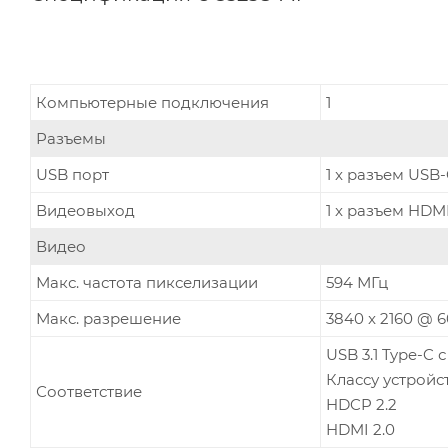
Компьютерные подключения
1
Разъемы
USB порт
1 x разъем USB
Видеовыход
1 x разъем HDM
Видео
Макс. частота пикселизации
594 МГц
Макс. разрешение
3840 x 2160 @ 6
USB 3.1 Type-C
Классу устройст
Соответствие
HDCP 2.2
HDMI 2.0