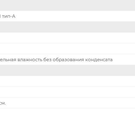
I тип-A
тельная влажность без образования конденсата
см.