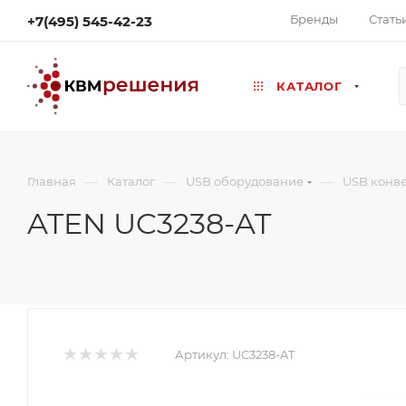
Бренды
Стать
+7(495) 545-42-23
КАТАЛОГ
—
—
—
Главная
Каталог
USB оборудование
USB конв
ATEN UC3238-AT
Артикул:
UC3238-AT