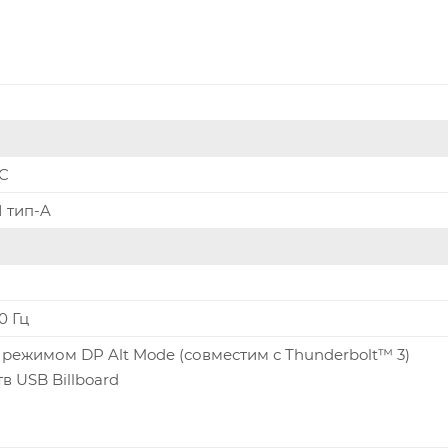
-C
I тип-A
0 Гц
 с режимом DP Alt Mode (совместим с Thunderbolt™ 3)
в USB Billboard