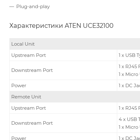
Plug-and-play
Характеристики ATEN UCE32100
Local Unit
Upstream Port
1 x USB 
1 x RJ45
Downstream Port
1 x Micr
Power
1 x DC Ja
Remote Unit
Upstream Port
1 x RJ45
4 x USB 
Downstream Port
1 x Micr
Power
1 x DC Ja