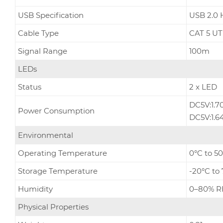
USB Specification
USB 2.0 
Cable Type
CAT 5 UT
Signal Range
100m
LEDs
Status
2 x LED
DC5V:1.
Power Consumption
DC5V:1.
Environmental
Operating Temperature
0°C to 5
Storage Temperature
-20°C to
Humidity
0–80% R
Physical Properties