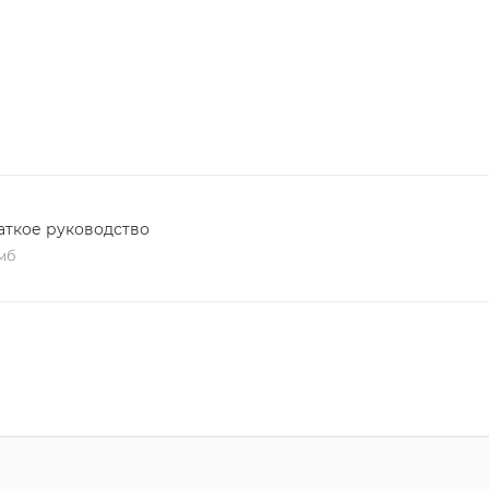
аткое руководство
 мб