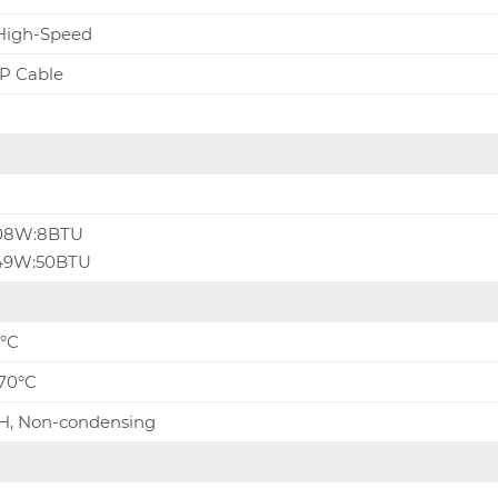
High-Speed
P Cable
708W:8BTU
649W:50BTU
0°C
 70°C
H, Non-condensing