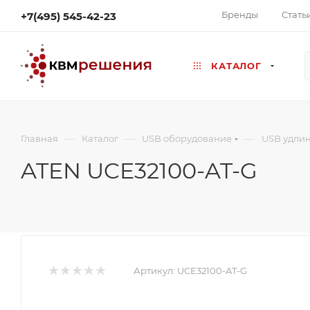
Бренды
Стать
+7(495) 545-42-23
КАТАЛОГ
—
—
—
Главная
Каталог
USB оборудование
USB удли
ATEN UCE32100-AT-G
Артикул:
UCE32100-AT-G