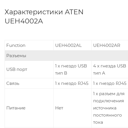
Характеристики ATEN
UEH4002A
Function
UEH4002AL
UEH4002AR
Разъемы
1 x гнездо USB
4 x гнезда USB
USB порт
тип В
тип А
Связь
1 x гнездо RJ45
1 x гнездо RJ45
1 x разъем для
подключения
Питание
Нет
источника
постоянного
тока