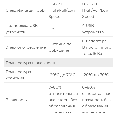
USB 2.0
USB 2.0
Спецификация USB
High/Full/Low
High/Full/Low
Speed
Speed
Поддержка USB
4 USB-
Нет
устройств
устройства
От адаптера, 5
Питание по
Энергопотребление
В постоянного
USB-шине
тока, 15 Ватт
Температура и влажность
Температура
-20°C до 70°C
-20°C до 70°C
хранения
0–80%
0–80%
относительная
относительная
Влажность
влажность без
влажность без
образования
образования
конденсата
конденсата