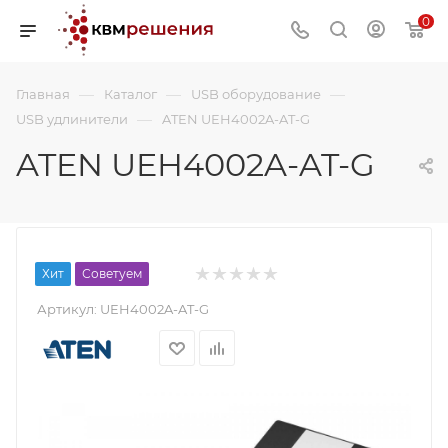
0
—
—
—
Главная
Каталог
USB оборудование
—
USB удлинители
ATEN UEH4002A-AT-G
ATEN UEH4002A-AT-G
Хит
Советуем
Артикул:
UEH4002A-AT-G