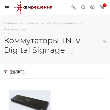
0
—
—
—
Главная
Каталог
AV оборудование
Коммутаторы
Коммутаторы TNTv
Digital Signage
1
ФИЛЬТР