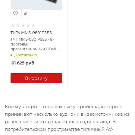
TNTv MMS-0801PSES
TNT MMS-0801PSES - 8-
портовый
презентационный HDMI
видеокоммутатор, HDMI,
Достаточно
8x1 монитор, без разрывов,
61 625
руб
(до 4K 3840x2160 30Hz,
HDTV
480p/720p/1080i/1080p,
seamless, scaler/
В корзину
встроенный масштабатор
разрешений, пульт Д/У,
порт RS232, DC 24V)
Коммутаторы - это сложные устройства, которые
принимают несколько аудио- и видеоисточников из
разных мест и отправляют их на один выход. В
потребительском пространстве типичный AV-