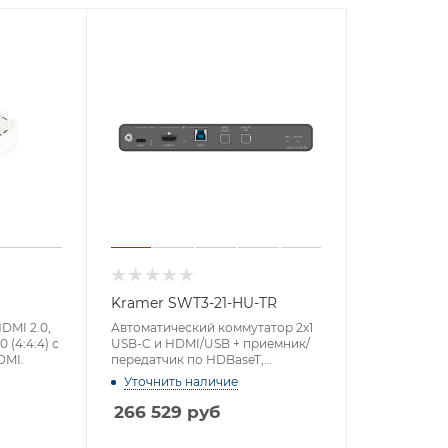
Kramer SWT3-21-HU-TR
DMI 2.0,
Автоматический коммутатор 2х1
 (4:4:4) с
USB-C и HDMI/USB + приемник/
DMI.
передатчик по HDBaseT,
поддержка 4K60, PoE
Уточнить наличие
266 529
руб