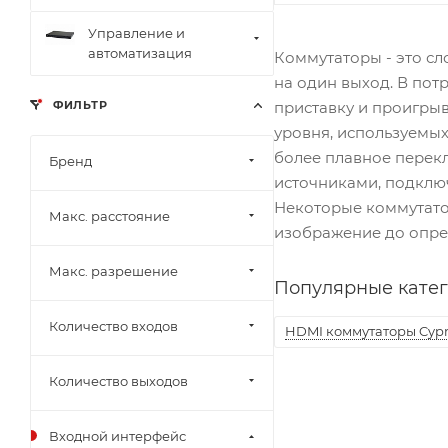
Управление и
автоматизация
Коммутаторы - это сл
на один выход. В пот
приставку и проигрыв
ФИЛЬТР
уровня, используемых
более плавное перек
Бренд
источниками, подклю
Некоторые коммутато
Макс. расстояние
изображение до опре
Макс. разрешение
Популярные кате
Количество входов
HDMI коммутаторы Cypr
Количество выходов
Входной интерфейс