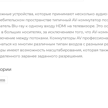
ожные устройства, которые принимают несколько аудио-
ребительском пространстве типичный AV-коммутатор по
атель Blu-ray к одному входу HDMI на телевизоре. Это
 в больших носителях, за исключением того, что AV-к
лючение между потоками. Коммутаторы AV профессионал
чаться ко многим различным типам входов с разными р
ры имеют возможность масштабирования, которая такж
деленного заранее заданного разрешения.
гории
ess