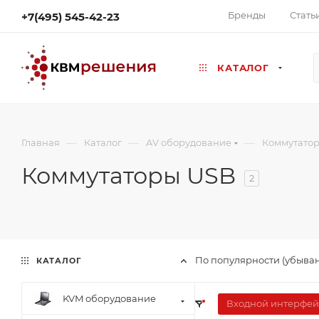
Бренды
Стать
+7(495) 545-42-23
КАТАЛОГ
—
—
—
Главная
Каталог
AV оборудование
Коммутато
Коммутаторы USB
2
По популярности (убыва
КАТАЛОГ
KVM оборудование
Входной интерфей