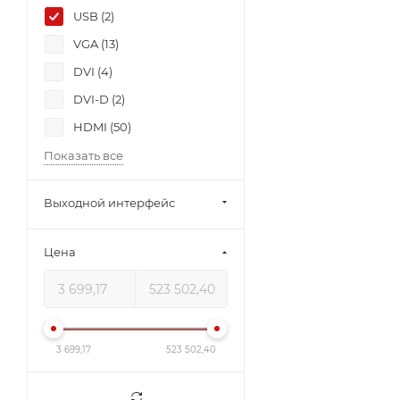
USB (
2
)
VGA (
13
)
DVI (
4
)
DVI-D (
2
)
HDMI (
50
)
Показать все
Выходной интерфейс
Цена
3 699,17
523 502,40