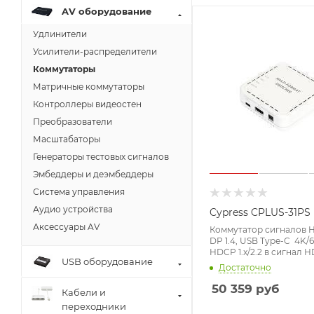
AV оборудование
Удлинители
Усилители-распределители
Коммутаторы
Матричные коммутаторы
Контроллеры видеостен
Преобразователи
Масштабаторы
Генераторы тестовых сигналов
Эмбеддеры и деэмбеддеры
Система управления
Аудио устройства
Cypress CPLUS-31PS
Аксессуары AV
Коммутатор сигналов H
DP 1.4, USB Type-C 4K/60
HDCP 1.x/2.2 в сигнал H
USB оборудование
Достаточно
50 359
руб
Кабели и
переходники