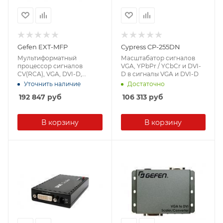
Gefen EXT-MFP
Cypress CP-255DN
Мультиформатный
Масштабатор сигналов
процессор сигналов
VGA, YPbPr / YCbCr и DVI-
CV(RCA), VGA, DVI-D,
D в сигналы VGA и DVI-D
HDMI, DisplayPort 1080p
Уточнить наличие
Достаточно
(1920x1200, 3D), аудио
192 847
руб
106 313
руб
(2хmJack) и S/PDIF (RCA,
Toslink) в сигналы DVI-D и
HDMI 1080p (1920x1200, 3D)
с HDCP и EDID, аудио
В корзину
В корзину
(2хRCA), управление по
ИК, RS-232, IP( ПО Syner-G)