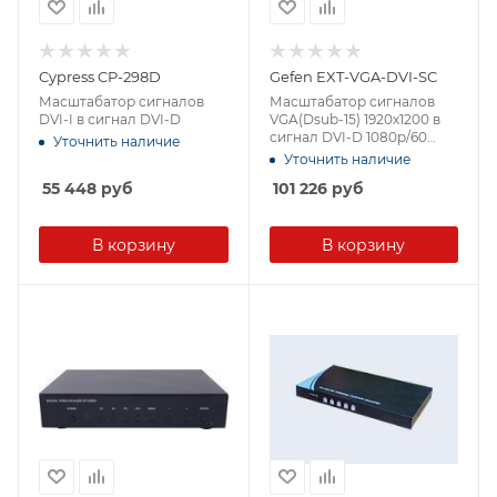
Cypress CP-298D
Gefen EXT-VGA-DVI-SC
Масштабатор сигналов
Масштабатор сигналов
DVI-I в сигнал DVI-D
VGA(Dsub-15) 1920х1200 в
сигнал DVI-D 1080p/60
Уточнить наличие
(1920x1200), управление
Уточнить наличие
изображением,
55 448
руб
101 226
руб
поддержка Syner-G,
управление по USB(mini
B), настенный
В корзину
В корзину