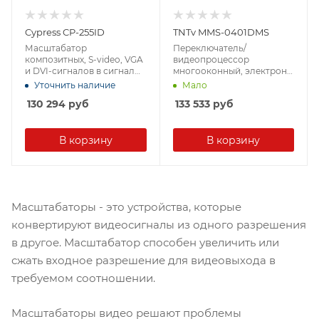
Cypress CP-255ID
TNTv MMS-0401DMS
Масштабатор
Переключатель/
композитных, S-video, VGA
видеопроцессор
и DVI-сигналов в сигнал
многооконный, электрон.,
DVI с поддержкой аудио
DVI, 4 > 1монитор/
Уточнить наличие
Мало
панель/TV, без шнуров,
130 294
руб
133 533
руб
(форматы
480i_p/576i_p/720p/1080i_p)
[TNTV/TNT MMS-0401D]
В корзину
В корзину
Масштабаторы - это устройства, которые
конвертируют видеосигналы из одного разрешения
в другое. Масштабатор способен увеличить или
сжать входное разрешение для видеовыхода в
требуемом соотношении.
Масштабаторы видео решают проблемы