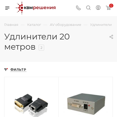
0
—
—
—
Главная
Каталог
AV оборудование
Удлинители
Удлинители 20
метров
2
ФИЛЬТР