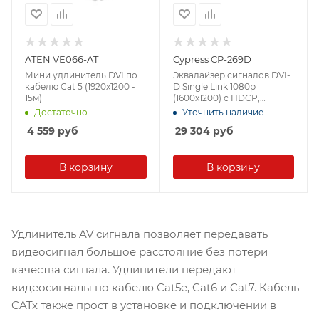
ATEN VE066-AT
Cypress CP-269D
Мини удлинитель DVI по
Эквалайзер сигналов DVI-
кабелю Cat 5 (1920х1200 -
D Single Link 1080p
15м)
(1600х1200) с HDCP,
корректор АЧХ,
Достаточно
Уточнить наличие
расстояние 40м(20+20)
4 559
руб
29 304
руб
В корзину
В корзину
Удлинитель AV сигнала позволяет передавать
видеосигнал большое расстояние без потери
качества сигнала. Удлинители передают
видеосигналы по кабелю Cat5e, Cat6 и Cat7. Кабель
CATx также прост в установке и подключении в