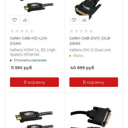
Gefen CAB-HD-LCK-
Gefen CAB-DVIC-DLB-
01MM
25MM
Кабель HDMI 1.4, 3D, High
Кабель DVI-D Dual Link
Speed c Ethernet
Мало
Уточнить наличие
11 590
руб
40 699
руб
В корзину
В корзину