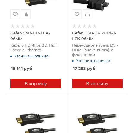
Gefen CAB-HD-LCK-
Gefen CAB-DVI2HDMI-
06MM
LCK-06MM
Кабель HDMI 1.4, 3D, High
Переходной кабель DVI-
Speed c Ethernet
HDMI (вилка-вилка), с
фиксатором
Уточнить наличие
Уточнить наличие
16 141
руб
17 293
руб
В корзину
В корзину