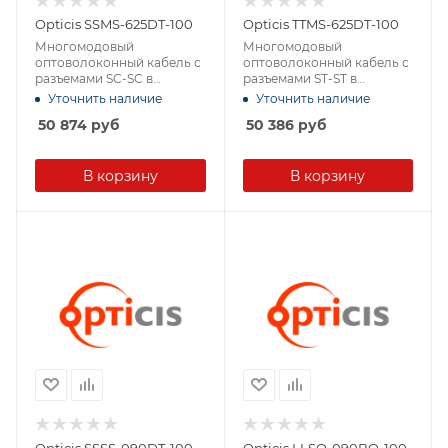
Opticis SSMS-625DT-100
Opticis TTMS-625DT-100
Многомодовый
Многомодовый
оптоволоконный кабель с
оптоволоконный кабель с
разъемами SC-SC в
разъемами ST-ST в
защитной оболочке
защитной оболочке
Уточнить наличие
Уточнить наличие
50 874
руб
50 386
руб
В корзину
В корзину
Opticis SSSS-090DT-100
Opticis LLSO-090BO-100