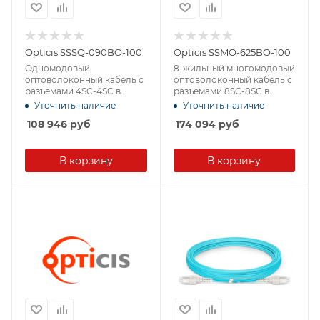
Opticis SSSQ-090BO-100
Opticis SSMO-625BO-100
Одномодовый
8-жильный многомодовый
оптоволоконный кабель с
оптоволоконный кабель с
разъемами 4SC-4SC в
разъемами 8SC-8SC в
защитной оболочке
защитной оболочке
Уточнить наличие
Уточнить наличие
108 946
руб
174 094
руб
В корзину
В корзину