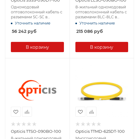
Одномодовый
8-жильный одномодовый
оптоволоконный кабель с
оптоволоконный кабель с
разъемами SC-SC в
разъемами 8LC-8LC в
защитной оболочке
защитной оболочке
Уточнить наличие
Уточнить наличие
56 242
руб
215 086
руб
В корзину
В корзину
Opticis TTSO-090BO-100
Opticis TTMD-625DT-100
8-жильный одномодовый
Многомодовый