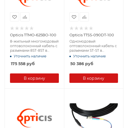
Opticis TTMO-625BO-100
Opticis TTSS-090DT-100
8-жильный многомодовый
Одномодовый
оптоволоконный кабель с
оптоволоконный кабель с
разъемами 8ST-8ST в
разъемами ST-ST в
защитной оболочке
защитной оболочке
Уточнить наличие
Уточнить наличие
175 558
руб
50 386
руб
В корзину
В корзину