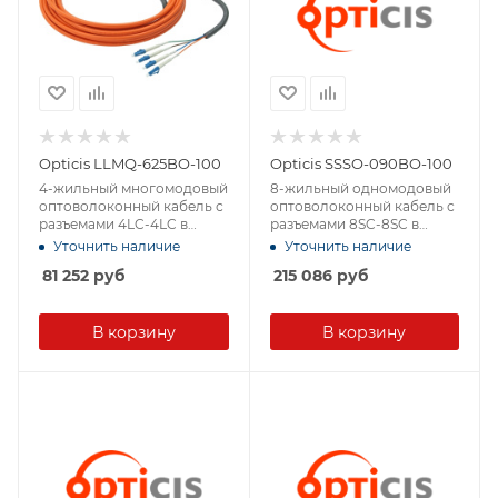
Opticis LLMQ-625BO-100
Opticis SSSO-090BO-100
4-жильный многомодовый
8-жильный одномодовый
оптоволоконный кабель с
оптоволоконный кабель с
разъемами 4LC-4LC в
разъемами 8SC-8SC в
защитной оболочке
защитной оболочке
Уточнить наличие
Уточнить наличие
81 252
руб
215 086
руб
В корзину
В корзину