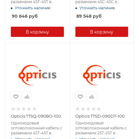
разъемами 4ST-4ST в
разъемами 4SC-4SC в
защитной оболочке
защитной оболочке
Уточнить наличие
Уточнить наличие
90 646
руб
89 548
руб
В корзину
В корзину
Opticis TTSQ-090BO-100
Opticis TTSD-090DT-100
Одномодовый
Одномодовый
оптоволоконный кабель с
оптоволоконный кабель с
разъемами 4ST-4ST в
разъемами 2ST-2ST в
защитной оболочке
защитной оболочке