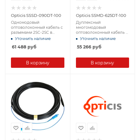
Opticis SSSD-090DT-100
Opticis SSMD-625DT-100
Одномодовый
Дуплексный
оптоволоконный кабель с
многомодовый
разъемами 2SC-2SC в
оптоволоконный кабель в
защитной оболочке
защитной оболочке с
Уточнить наличие
Уточнить наличие
разъемами 2SC-2SC
61 488
руб
55 266
руб
В корзину
В корзину