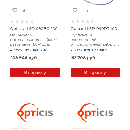
Opticis LLSQ-090BO-100
Opticis LLSD-090DT-100
Одномодовый
Дуплексный
оптоволоконный кабель с
одномодовый
разъемами 4LC-4LC в
оптоволоконный кабель с
защитной оболочке
разъемами 2LC-2LC в
Уточнить наличие
Уточнить наличие
защитной оболочке
108 946
руб
62 708
руб
В корзину
В корзину