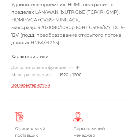
Удлинитель-приемник, HDMI, неогранич. в
пределах LAN/WAN, 1xUTP;GbE (TCP/IP;IGMP),
HDMI+VGA+CVBS+MINIJACK,
макс.разр.1920x1080/1080p 60Hz Cat5e/6/7, DC 5-
12V, (подд. преобразование открытого потока
данных H.264/H.265)
Характеристики
Дополнительные функции
—
IP
Макс. разрешение
—
1920 x 1200
Все характеристики
Официальный
Персональный
поставщик
менеджер