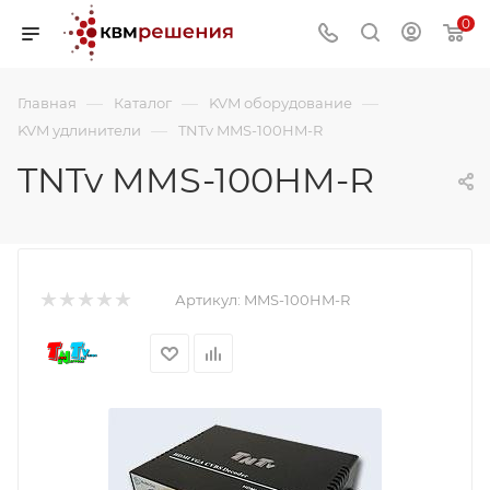
0
—
—
—
Главная
Каталог
KVM оборудование
—
KVM удлинители
TNTv MMS-100HM-R
TNTv MMS-100HM-R
Артикул:
MMS-100HM-R