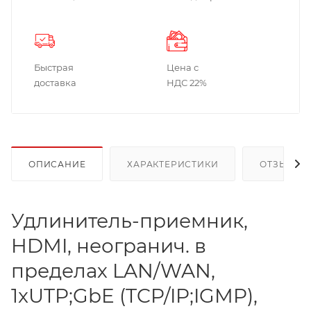
Быстрая
Цена с
доставка
НДС 22%
ОПИСАНИЕ
ХАРАКТЕРИСТИКИ
ОТЗЫВЫ
Удлинитель-приемник,
HDMI, неогранич. в
пределах LAN/WAN,
1xUTP;GbE (TCP/IP;IGMP),