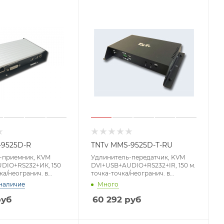
-9525D-R
TNTv MMS-9525D-T-RU
-приемник, KVM
Удлинитель-передатчик, KVM
DIO+RS232+ИК, 150
DVI+USB+AUDIO+RS232+IR, 150 м.
ка/неогранич. в
точка-точка/неогранич. в
N, GigabitEthernet
пределах LAN, GbE (TCP/IP;IGMP),
наличие
Много
кс.разр.1920x1200
макс.разр.1920x1200 60Hz/1080p
Cat6/7, DVI-I+4xUSB
Cat6/7, DVI-I+USB
уб
60 292
руб
CK+3-
B+3xMINIJACK+3-
мма, DC 12V,,
контактн.клемма, DC 12V
MMS-9525D-R]