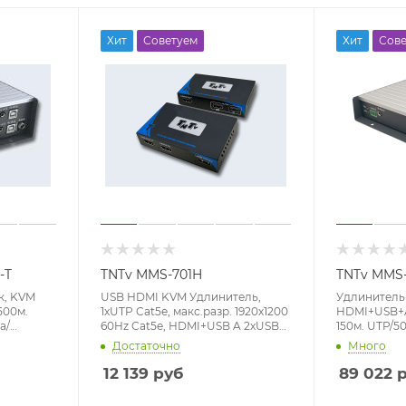
Хит
Советуем
Хит
Сове
-T
TNTv MMS-701H
TNTv MMS-
к, KVM
USB HDMI KVM Удлинитель,
Удлинитель
500м.
1xUTP Cat5e, макс.разр. 1920х1200
HDMI+USB+A
а/
60Hz Cat5e, HDMI+USB A 2xUSB
150м. UTP/5
LAN,
A, DC 5V, до 120 м
точка-точка
Достаточно
Много
(LC);GbE
пределах LA
+USB
SFP(LC);UTP
12 139
руб
89 022
р
,
(TCP/IP;IGMP)
Hz 4:2:0)
(макс.разр.3