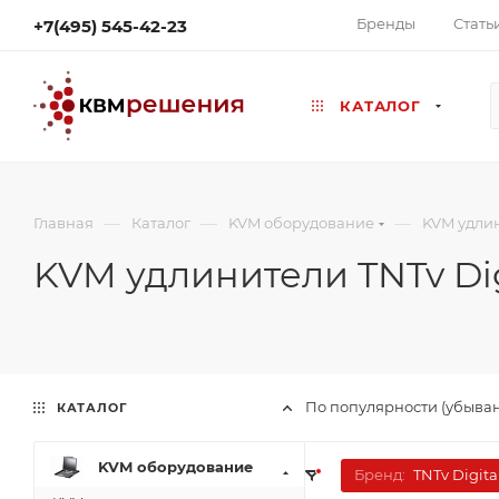
Бренды
Стать
+7(495) 545-42-23
КАТАЛОГ
—
—
—
Главная
Каталог
KVM оборудование
KVM удли
KVM удлинители TNTv Dig
По популярности (убыва
КАТАЛОГ
KVM оборудование
Бренд:
TNTv Digita