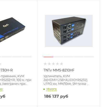
-730H-R
TNTv MMS-8210HF
-приемник, KVM
Удлинитель, KVM
S232+IR, 100 м. при
2x(HDMI+USB+AUDIO+RS232);
./неогранич.при
UTP/2 км, MM/10км; SM точка-
AN, GigabitEthernet
точка/неогранич. в пределах
но
Много
кс.разр.3840x2160
LAN, 4xОптич.волокна
Cat5e/6/7, HDMI+4xUSB
2xSFP(DLC);GbE (TCP/IP;IGMP),
уб
186 137
руб
K, бп 220>12V,,[TNTV
DC 12V, 3840x2160, до 150м.
]