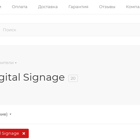
и
Оплата
Доставка
Гарантия
Отзывы
Компа
нители
ital Signage
20
ние)
l Signage