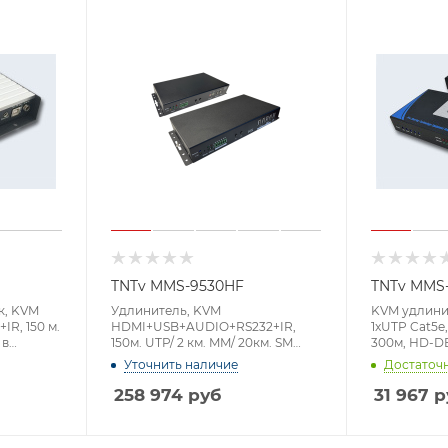
TNTv MMS-9530HF
TNTv MMS
к, KVM
Удлинитель, KVM
KVM удлини
R, 150 м.
HDMI+USB+AUDIO+RS232+IR,
1xUTP Cat5e,
 в
150м. UTP/ 2 км. MM/ 20км. SM
300м, HD-D
bE
точка-точка/неогранич. в
A+2x6MINIDI
Уточнить наличие
Достаточ
B
пределах LAN, 2xОптич.волокна
SFP(LC);UTP Cat5+/6 RJ45;GbE
258 974
руб
31 967
р
з шнуров,
(TCP/IP;IGMP),
x1200
макс.разр.3840x2160 60Hz 4:4:4
Cat5+,, DC 12V