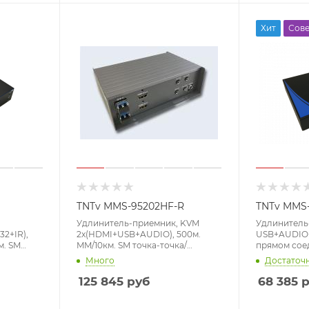
Хит
Сове
TNTv MMS-95202HF-R
TNTv MMS-
Удлинитель-приемник, KVM
Удлинитель
2+IR),
2x(HDMI+USB+AUDIO), 500м.
USB+AUDIO+R
м. SM
MM/10км. SM точка-точка/
прямом соед
 в
неогранич. в пределах LAN,
соед.через L
Много
Достаточ
.волокна
4xОптич.волокна 2xSFP(LC);GbE
(TCP/IP), ма
IGMP),,,,
(TCP/IP;IGMP), 2x(HDMI+2xUSB
30Hz 4:2:0 
125 845
руб
68 385
р
840x2160
A+2xMINIJACK),,, DC 12V,
A+USB B+4x
(макс.разр.макс.разр.3840x2160
220>12V,,[T