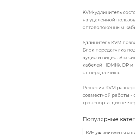
KVM-удлинитель сост
на удаленной пользов
оптоволоконным каб
Удлинитель KVM позво
Блок передатчика под
аудио и видео. Эти с
кабелей HDMI®, DP и 
от передатчика.
Решения KVM разверн
совместной работы -
транспорта, диспетче
Популярные кате
KVM удлинители по опт