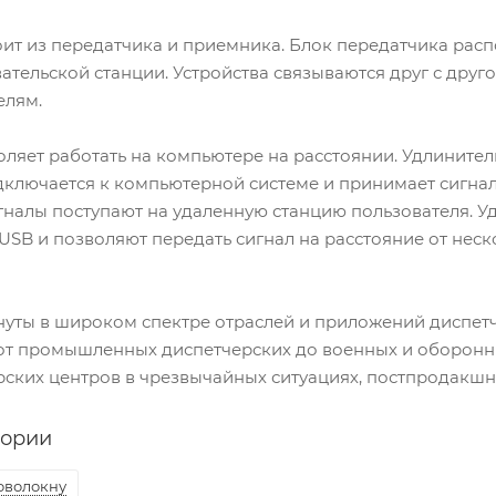
оит из передатчика и приемника. Блок передатчика рас
ательской станции. Устройства связываются друг с друг
елям.
ляет работать на компьютере на расстоянии. Удлинител
ключается к компьютерной системе и принимает сигнал
игналы поступают на удаленную станцию пользователя.
USB и позволяют передать сигнал на расстояние от нес
уты в широком спектре отраслей и приложений диспетч
 от промышленных диспетчерских до военных и оборонн
рских центров в чрезвычайных ситуациях, постпродакшн
гории
оволокну