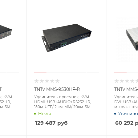
T
TNTv MMS-9530HF-R
TNTv MMS
к, KVM
Удлинитель-приемник, KVM
Удлинитель
2+IR,
HDMI+USB+AUDIO+RS232+IR,
DVI+USB+AU
км. SM
150м. UTP/ 2 км. MM/ 20км. SM
м. точка-точ
 в
точка-точка/неогранич. в
пределах LA
Много
Уточнить 
.волокна
пределах LAN, 2xОптич.волокна
(TCP/IP), ма
45;GbE
SFP(LC);UTP Cat5+/6 RJ45;GbE
60Hz/1080p 
129 487
руб
60 292
р
(TCP/IP;IGMP),
A+3xMINIJA
z 4:4:4,
макс.разр.3840x2160 60Hz 4:4:4,
контактн.кле
~, DC 12V
[TNTv/TNT 