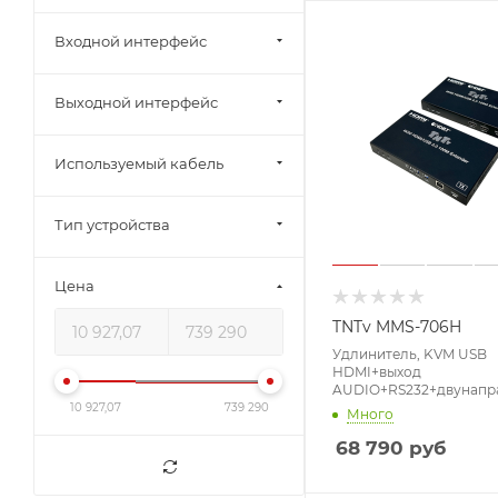
Входной интерфейс
Выходной интерфейс
Используемый кабель
Тип устройства
Цена
TNTv MMS-706H
Удлинитель, KVM USB
HDMI+выход
AUDIO+RS232+двунапра
100 м., 1xUTP (HDBaseT 2
10 927,07
739 290
Много
макс.разр.3840х2160 60
Cat5e/6/6a;long reach 
68 790
руб
150м Cat 5e/6/6a,
HDMI+4MINIJACK+2x3-
контактн.клемма+USB 