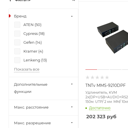
ФИЛЬТР
Бренд
ATEN (
50
)
Cypress (
18
)
Gefen (
14
)
Kramer (
4
)
Lenkeng (
13
)
Показать все
Дополнительные
TNTv MMS-9210DPF
функции
Удлинитель, KVM
2x(DP+USB+AUDIO+RS23
150м. UTP/ 2 км. MM/ 10к
точка-точка/неогранич.
Макс. расстояние
Достаточно
пределах LAN, 4xОптич
2xSFP(DLC);GbE (TCP/IP;
202 323
руб
DC 12V 2A, (макс.разр.3
Макс. разрешение
30Hz 4:2:0)