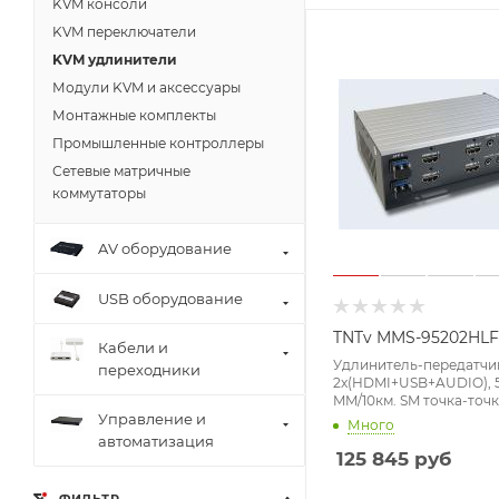
KVM консоли
KVM переключатели
KVM удлинители
Модули KVM и аксессуары
Монтажные комплекты
Промышленные контроллеры
Сетевые матричные
коммутаторы
AV оборудование
USB оборудование
TNTv MMS-95202HLF
Кабели и
Удлинитель-передатчи
переходники
2x(HDMI+USB+AUDIO), 
MM/10км. SM точка-точк
неогранич. в пределах 
Управление и
Много
4xОптич.волокна 2xSFP
автоматизация
(TCP/IP;IGMP), 2x(HDMI
125 845
руб
B+2xMINIJACK),,, DC 12V
(макс.разр.3840x2160 30