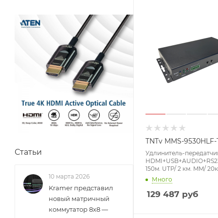
A, DC 24V, (POC)
TNTv MMS-9530HLF-
Статьи
Удлинитель-передатчи
HDMI+USB+AUDIO+RS23
150м. UTP/ 2 км. MM/ 20
точка-точка/неогранич.
10 марта 2026
Много
пределах LAN, 2xОптич
Kramer представил
SFP(LC);UTP Cat5+/6 RJ
129 487
руб
новый матричный
(TCP/IP;IGMP),
макс.разр.3840x2160 60H
коммутатор 8x8 —
~, DC 12V