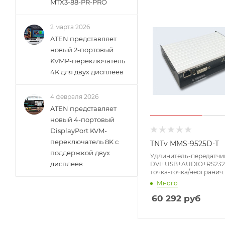
MTX3-88-PR-PRO
2 марта 2026
ATEN представляет
новый 2-портовый
KVMP-переключатель
4K для двух дисплеев
4 февраля 2026
ATEN представляет
новый 4-портовый
DisplayPort KVM-
переключатель 8K с
TNTv MMS-9525D-T
поддержкой двух
Удлинитель-передатчи
дисплеев
DVI+USB+AUDIO+RS232+I
точка-точка/неогранич.
пределах LAN, 1xUTP;G
Много
(TCP/IP;IGMP), DVI-I+US
B+2xMINIJACK+3-
60 292
руб
контактн.клемма, F, бе
DC 12V, (макс.разр.1920
60Hz/1080p Cat6/7)