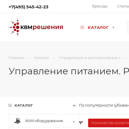
Бренды
Стать
+7(495) 545-42-23
КАТАЛОГ
—
—
—
Главная
Каталог
Управление и автоматизация
Управление питанием. Ро
По популярности (убыва
КАТАЛОГ
KVM оборудование
Количество розето