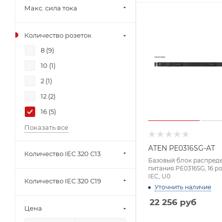
Макс. сила тока
Количество розеток
8 (
9
)
10 (
1
)
2 (
1
)
12 (
2
)
16 (
5
)
Показать все
ATEN PE0316SG-AT
Количество IEC 320 C13
Базовый блок распред
питания PE0316SG, 16 р
IEC, U0
Количество IEC 320 C19
Уточнить наличие
22 256
руб
Цена