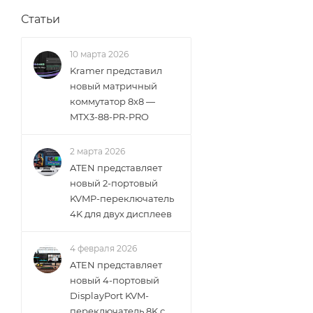
Статьи
10 марта 2026
Kramer представил
новый матричный
коммутатор 8x8 —
MTX3-88-PR-PRO
2 марта 2026
ATEN представляет
новый 2-портовый
KVMP-переключатель
4K для двух дисплеев
4 февраля 2026
ATEN представляет
новый 4-портовый
DisplayPort KVM-
переключатель 8K с