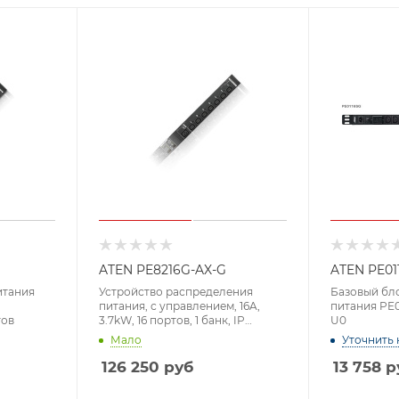
ATEN PE8216G-AX-G
ATEN PE01
итания
Устройство распределения
Базовый бл
питания, с управлением, 16A,
питания PE01
тов
3.7kW, 16 портов, 1 банк, IP
U0
доступ
Мало
Уточнить 
126 250
руб
13 758
р