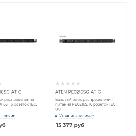
16SG-AT-G
ATEN PE0216SG-AT-G
ок распределения
Базовый блок распределения
16S, 16 розеток IEC,
питания PE0216S, 16 розеток IEC,
U0
наличие
Уточнить наличие
уб
15 377
руб