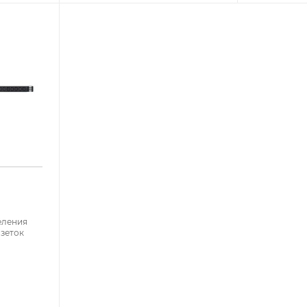
еления
озеток