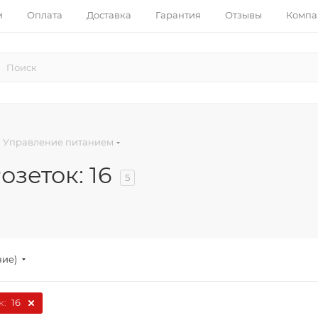
и
Оплата
Доставка
Гарантия
Отзывы
Компа
Управление питанием
зеток: 16
5
ние)
к:
16