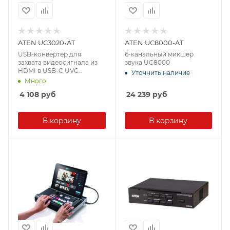
ATEN UC3020-AT
ATEN UC8000-AT
USB-конвертер для
6-канальный микшер
захвата видеосигнала из
звука UC8000
HDMI в USB-C UVC
Уточнить наличие
(1920x1080)
Много
4 108
руб
24 239
руб
В корзину
В корзину