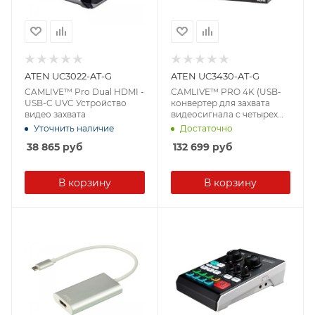
ATEN UC3022-AT-G
ATEN UC3430-AT-G
CAMLIVE™ Pro Dual HDMI -
CAMLIVE™ PRO 4K (USB-
USB-C UVC Устройство
конвертер для захвата
видео захвата
видеосигнала с четырех
портов HDMI в USB-C)
Уточнить наличие
Достаточно
38 865
руб
132 699
руб
В корзину
В корзину