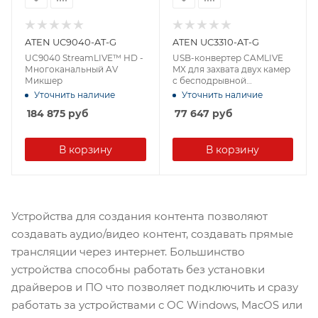
ATEN UC9040-AT-G
ATEN UC3310-AT-G
UC9040 StreamLIVE™ HD -
USB-конвертер CAMLIVE
Многоканальный AV
MX для захвата двух камер
Микшер
с бесподрывной
коммутацией
Уточнить наличие
Уточнить наличие
184 875
руб
77 647
руб
В корзину
В корзину
Устройства для создания контента позволяют
создавать аудио/видео контент, создавать прямые
трансляции через интернет. Большинство
устройства способны работать без установки
драйверов и ПО что позволяет подключить и сразу
работать за устройствами с ОС Windows, MacOS или