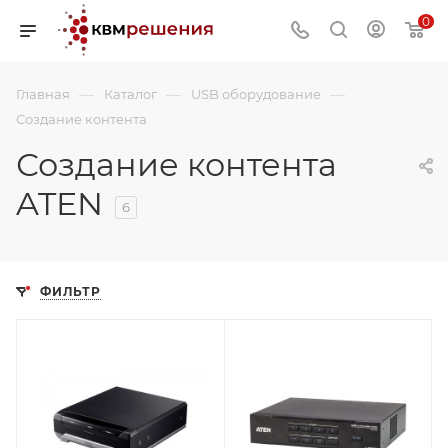
0
—
—
—
Главная
Каталог
USB оборудование
Создание контента
Создание контента
ATEN
6
ФИЛЬТР