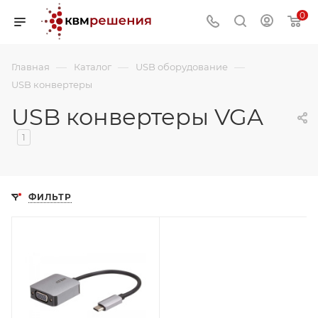
0
—
—
—
Главная
Каталог
USB оборудование
USB конвертеры
USB конвертеры VGA
1
ФИЛЬТР