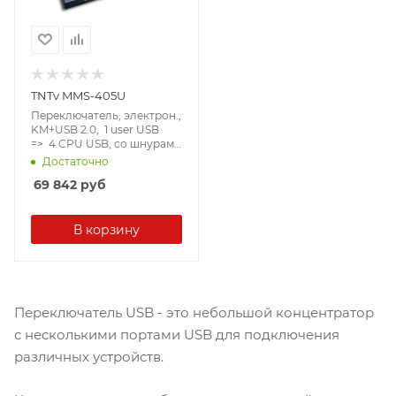
TNTv MMS-405U
Переключатель, электрон.,
KM+USB 2.0, 1 user USB
=> 4 CPU USB, со шнурами
USB 4х1.2м., ~, настольный/
Достаточно
настенный, , без OSD,
69 842
руб
каскад. до 4-х устройств,
(функция "Free Flow",
питание USB устройств -
4х500mA) [TNTv/TNT MMS-
В корзину
405U]
Переключатель USB - это небольшой концентратор
с несколькими портами USB для подключения
различных устройств.