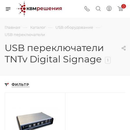
0
—
—
—
Главная
Каталог
USB оборудование
USB переключатели
USB переключатели
TNTv Digital Signage
1
ФИЛЬТР