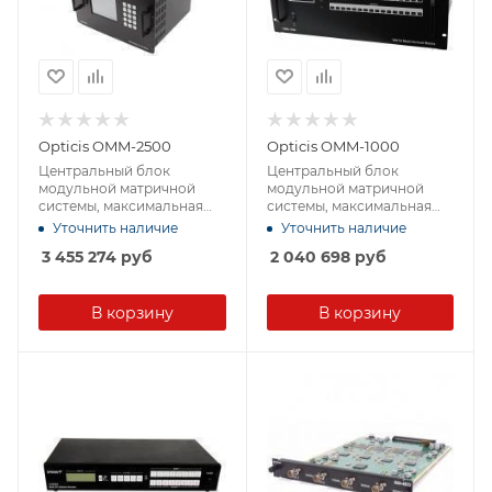
Opticis OMM-2500
Opticis OMM-1000
Центральный блок
Центральный блок
модульной матричной
модульной матричной
системы, максимальная
системы, максимальная
вместимость – 8 плат на
вместимость - 4 платы на
Уточнить наличие
Уточнить наличие
вход, 8 плат на выход
вход, 4 платы на выход
3 455 274
руб
2 040 698
руб
(32х32 DVI-D).
(16х16 DVI-D)
В корзину
В корзину