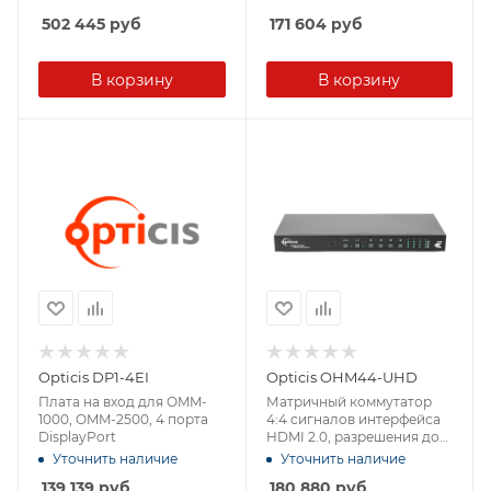
502 445
руб
171 604
руб
В корзину
В корзину
Opticis DP1-4EI
Opticis OHM44-UHD
Плата на вход для OMM-
Матричный коммутатор
1000, OMM-2500, 4 порта
4:4 сигналов интерфейса
DisplayPort
HDMI 2.0, разрешения до
4K60 (4:4:4)
Уточнить наличие
Уточнить наличие
139 139
руб
180 880
руб