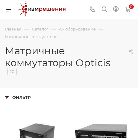
0
—
—
—
Главная
Каталог
AV оборудование
Матричные коммутаторы
Матричные
коммутаторы Opticis
20
ФИЛЬТР