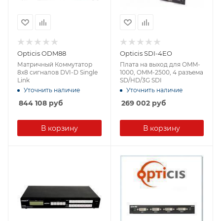
Opticis ODM88
Opticis SDI-4EO
Матричный Коммутатор
Плата на выход для OMM-
8x8 сигналов DVI-D Single
1000, OMM-2500, 4 разъема
Link
SD/HD/3G SDI
Уточнить наличие
Уточнить наличие
844 108
руб
269 002
руб
В корзину
В корзину