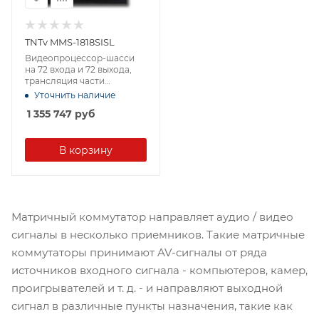
TNTv MMS-1818SISL
Видеопроцессор-шасси
на 72 входа и 72 выхода,
трансляция части
изображения, функция
Уточнить наличие
"ZOOM",
1 355 747
руб
бесшовное/seamless
переключение
источников, шаблоны
трансляции.
В корзину
Матричный коммутатор направляет аудио / видео
сигналы в несколько приемников. Такие матричные
коммутаторы принимают AV-сигналы от ряда
источников входного сигнала - компьютеров, камер,
проигрывателей и т. д. - и направляют выходной
сигнал в различные пункты назначения, такие как