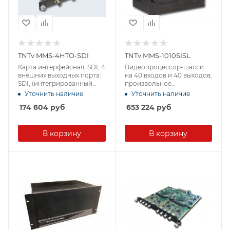
TNTv MMS-4HTO-SDI
TNTv MMS-1010SISL
Карта интерфейсная, SDI, 4
Видеопроцессор-шасси
внешних выходных порта:
на 40 входов и 40 выходов,
SDI, (интегрированный
произвольное
конвертер
расположение окон
Уточнить наличие
Уточнить наличие
видеоразрешений/scaler;д
трансляции, трансляция
174 604
руб
653 224
руб
ля коммутаторов серии
части изображения,
MMS-xxxxCSTW)
функция "ZOOM"
В корзину
В корзину