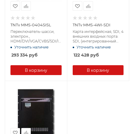
TNTv MMS-0404SISL
TNTv MMS-4WI-SDI
Переключатель-шасси,
Карта интерфейсная, SDI, 4
электрон.,
внешних входных порта:
HDMI/DVI/VGA/CVBS/SDI/IP
SDI, (интегрированный
-AV, 16>16 выходов, без
конвертер
Уточнить наличие
Уточнить наличие
карт расширения,
видеоразрешений/scaler;д
293 334
руб
122 428
руб
(произвольное
ля коммутаторов серии
расположение окон;
MMS-xxxxSISL) [TNTv/TNT
картинка в картинке PIP,
MMS-4WI-SDI]
обрезка изображения)
В корзину
В корзину
[TNTv/TNT MMS-0404SISL]