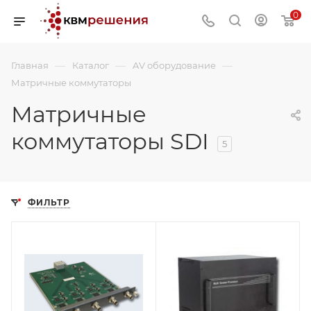
0
—
—
—
Главная
Каталог
AV оборудование
Матричные коммутаторы
Матричные
коммутаторы SDI
5
ФИЛЬТР