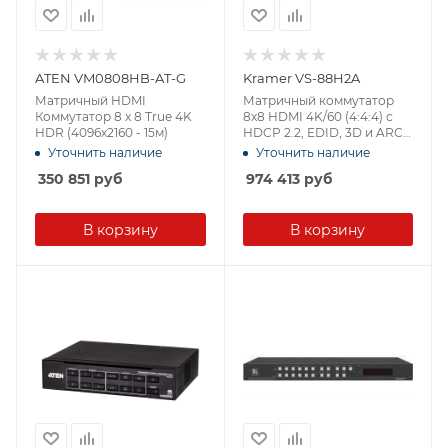
ATEN VM0808HB-AT-G
Kramer VS-88H2A
Матричный HDMI
Матричный коммутатор
Коммутатор 8 x 8 True 4K
8х8 HDMI 4K/60 (4:4:4) с
HDR (4096x2160 - 15м)
HDCP 2.2, EDID, 3D и ARC,
Step-In, эмбеддерами и
Уточнить наличие
Уточнить наличие
деэмбеддерами
350 851
руб
974 413
руб
В корзину
В корзину