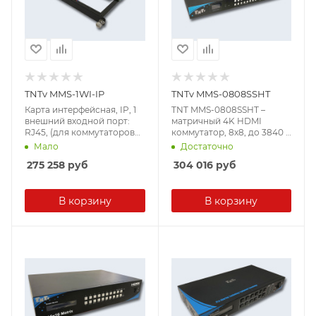
TNTv MMS-1WI-IP
TNTv MMS-0808SSHT
Карта интерфейсная, IP, 1
TNT MMS-0808SSHT –
внешний входной порт:
матричный 4K HDMI
RJ45, (для коммутаторов
коммутатор, 8x8, до 3840 x
серии MMS-xxxxSISL)
2160 30Hz (4:4:4),
Мало
Достаточно
поддерживает
275 258
руб
304 016
руб
3D/DeepColor/HDCP 1.4,
формирование видеостен,
WEB-интеdфейс, API,
В корзину
интегрированный
В корзину
конвертер
видеразрешений/scaler)