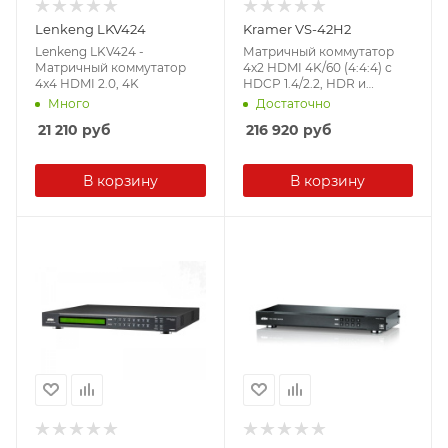
Lenkeng LKV424
Kramer VS-42H2
Lenkeng LKV424 -
Матричный коммутатор
Матричный коммутатор
4х2 HDMI 4K/60 (4:4:4) с
4x4 HDMI 2.0, 4K
HDCP 1.4/2.2, HDR и
расширенным EDID,
Много
Достаточно
полоса пропускания 600
21 210
руб
216 920
руб
МГц. Управление: «сухие»
контакты, ИК, RS-232 и IP.
В корзину
В корзину