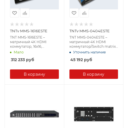
TNTv MMS-1616ESTE
TNTv MMS-0404ESTE
TNT MMS-1616ESTE –
TNT MMS-0404ESTE –
матричный 4K HDMI
матричный 4K HDMI
коммутатор, 16x16,
коммутатор/Switch matrix,
3840х2160, 30 Гц, (4:4:4),
HDMI, 4x4
Мало
Уточнить наличие
PCM, Dolby AC3, DTS5.1,
устройств/port/devices, без
312 233
руб
45 192
руб
DTS7.1, DSD,
разрывов, (макс.разр. до
3840x2160 30Hz (4:4:4), 3D,
DeepColor 24/30/36
В корзину
bit,HDCP 1.4; 4 шаблона
В корзину
трансляции;API)