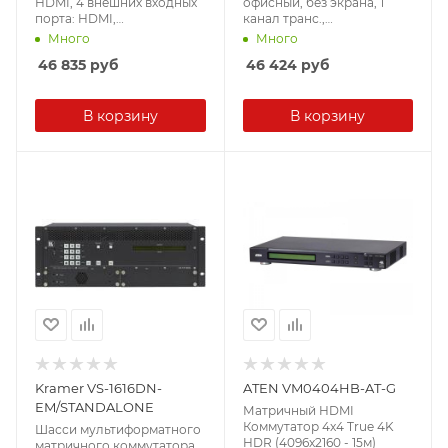
HDMI, 4 внешних входных
офисный, без экрана, 1
порта: HDMI,
канал транс.,
(интегрированный
макс.разр.видео:1920x1080,
Много
Много
конвертер
видеовыход: HDMI, , 1Gb
46 835
руб
46 424
руб
видеоразрешений/scaler;д
RAM, 4Gb Flash
ля коммутаторов серии
(макс.64Gb), разъемы:
MMS-xxxxCSTW)
2xUSB 2.0;1x Micro SD, (с
В корзину
функцией контент-
В корзину
плеера;базовая лицензия)
Kramer VS-1616DN-
ATEN VM0404HB-AT-G
EM/STANDALONE
Матричный HDMI
Коммутатор 4x4 True 4K
Шасси мультиформатного
HDR (4096x2160 - 15м)
матричного коммутатора