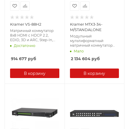
Kramer VS-88H2
Kramer MTX3-34-
M/STANDALONE
Матричный коммутатор
8х8 HDMI с HDCP 2.2,
Модульный
EDID, 3D и ARC, Step-In,
мультиформатный
поддержка 4K/60 (4:4:4).
матричный коммутатор
Достаточно
Управление по IP (web-
MTX3-16-M. Размер от 2х2
Мало
интерфейс) и RS-232.
до 8х8 или 2х14, любое
914 677
руб
2 134 604
руб
сочетание входов и
выходов с шагом по 2
входа или 2 выхода
В корзину
В корзину