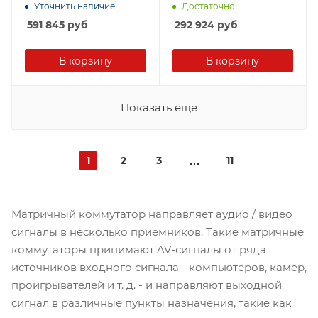
звука; поддержка 4K60
входн./выходн. порт.+4
Уточнить наличие
Достаточно
4:4:4 с HDR и HDCP 1.4/2.2.
выходн. порта, без
591 845
руб
292 924
руб
Управление по ИК, RS-232
интерф.карт, 2 внутр. БП
и IP (web-интерфейс и
Protocol 3000).
В корзину
В корзину
Показать еще
1
2
3
11
Матричный коммутатор направляет аудио / видео
сигналы в несколько приемников. Такие матричные
коммутаторы принимают AV-сигналы от ряда
источников входного сигнала - компьютеров, камер,
проигрывателей и т. д. - и направляют выходной
сигнал в различные пункты назначения, такие как