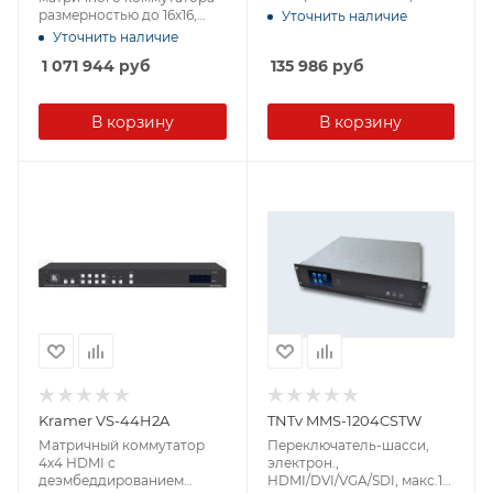
размерностью до 16х16,
Уточнить наличие
поддержка 4K60 (YUV
Уточнить наличие
4:2:0)
1 071 944
руб
135 986
руб
В корзину
В корзину
Kramer VS-44H2A
TNTv MMS-1204CSTW
Матричный коммутатор
Переключатель-шасси,
4х4 HDMI с
электрон.,
деэмбеддированием
HDMI/DVI/VGA/SDI, макс.12