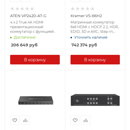
ATEN VP2420-AT-G
Kramer VS-66H2
4 x 2 True 4K HDMI
Матричный коммутатор
презентационный
6х6 HDMI с HDCP 2.2, HDR,
коммутатор с функцией
EDID, 3D и ARC, Step-In,
Multi View
поддержка 4K/60 (4:4:4)
Достаточно
Уточнить наличие
206 649
руб
742 374
руб
В корзину
В корзину