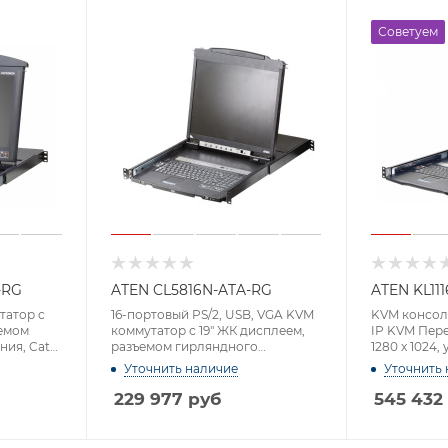
Советуем
-RG
ATEN CL5816N-ATA-RG
ATEN KL11
татор с
16-портовый PS/2, USB, VGA KVM
KVM консоль
ъемом
коммутатор с 19" ЖК дисплеем,
IP KVM Пер
ния, Cat
разъемом гирляндного
1280 x 1024, 
0, 60 Гц;
подключения и поддержкой
Уточнить наличие
Уточнить 
USB-периферии, Dual Rail (1280 x
1024)
229 977
руб
545 432