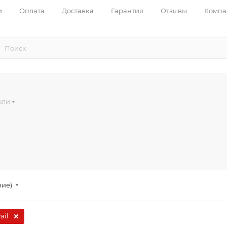
и
Оплата
Доставка
Гарантия
Отзывы
Компа
оли
ние)
ail