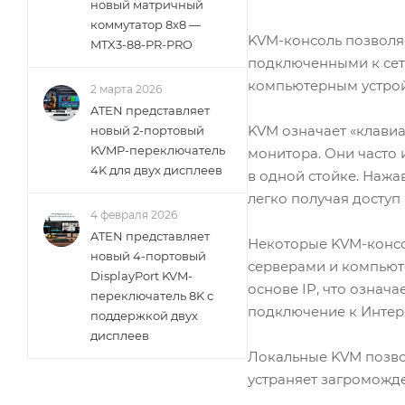
новый матричный
коммутатор 8x8 —
KVM-консоль позволя
MTX3-88-PR-PRO
подключенными к сет
компьютерным устройс
2 марта 2026
ATEN представляет
KVM означает «клавиа
новый 2-портовый
KVMP-переключатель
монитора. Они часто 
4K для двух дисплеев
в одной стойке. Нажа
легко получая доступ 
4 февраля 2026
ATEN представляет
Некоторые KVM-консо
новый 4-портовый
серверами и компьюте
DisplayPort KVM-
основе IP, что означ
переключатель 8K с
подключение к Интер
поддержкой двух
дисплеев
Локальные KVM позво
устраняет загроможде