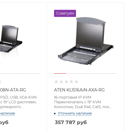
Советуем
808N-ATA-RG
ATEN KL1516AiN-AXA-RG
PS/2, USB, VGA KVM
16-портовый IP KVM
с 19" LCD дисплеем,
Переключатель с 19" KVM
ирляндного
Консолью, Dual Rail, Cat5, лок
я и поддержкой
1280 x 1024, удал 1600x1200
наличие
Уточнить наличие
и, Dual Rail (1280 x
руб
357 787
руб