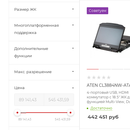
Размер ЖК
Советуем
Многоплатформенная
поддержка
Дополнительные
функции
Макс. разрешение
ATEN CL3884NW-AT
Цена
4-портовый USB, HDMI
коммутатор с 18.5" ЖК 
функцией Multi-View, Du
(1920 x 1080)
Достаточно
442 451
руб
89 141,43
545 431,59