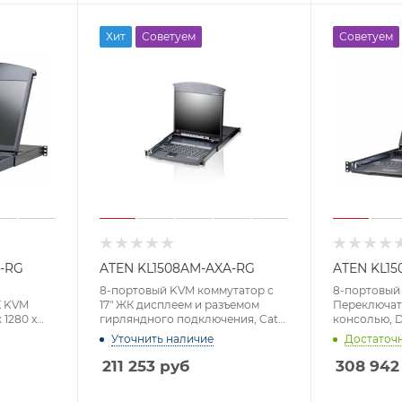
Хит
Советуем
Советуем
A-RG
ATEN KL1508AM-AXA-RG
ATEN KL15
8-портовый KVM коммутатор с
8-портовый
К KVM
17" ЖК дисплеем и разъемом
Переключате
 1280 x
гирляндного подключения, Cat
консолью, Du
5e/6, Dual Rail, 1600 x 1200, 60 Гц,
1024, удал 16
Уточнить наличие
Достаточ
1280 x 1024, 75 Гц
211 253
руб
308 942