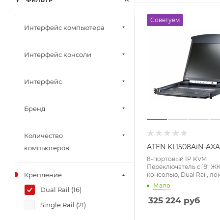
ФИЛЬТР
Советуем
Интерфейс компьютера
Интерфейс консоли
Интерфейс
Бренд
Количество
ATEN KL1508AiN-AX
компьютеров
8-портовый IP KVM
Переключатель c 19" Ж
консолью, Dual Rail, лок
Крепление
1024, удал 1600 x 1200
Мало
Dual Rail (
16
)
325 224
руб
Single Rail (
21
)