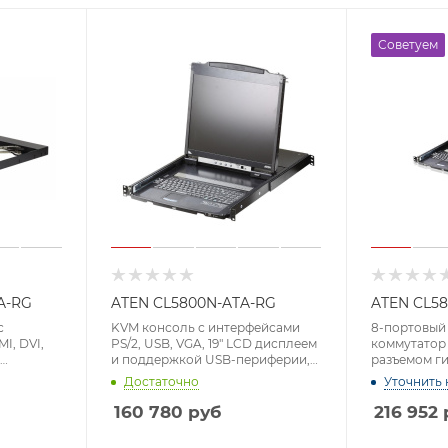
Советуем
A-RG
ATEN CL5800N-ATA-RG
ATEN CL5
с
KVM консоль с интерфейсами
8-портовый 
I, DVI,
PS/2, USB, VGA, 19" LCD дисплеем
коммутатор 
и поддержкой USB-периферии,
разъемом г
ual Rail
Dual Rail (1280x1024)
подключени
Достаточно
Уточнить 
USB-перифери
1024)
160 780
руб
216 952