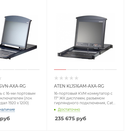
16VN-AXA-RG
ATEN KL1516AM-AXA-RG
 с 16-ми портовым
16-портовый KVM коммутатор с
еключателем (лок
17" ЖК дисплеем, разъемом
удал 1920 x 1200)
гирляндного подключения, Cat
5e/6, Dual Rail (1280 x 1024)
наличие
Достаточно
руб
235 675
руб