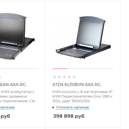
16AN-AXA-RG
ATEN KL1108VN-AXA-RG
 KVM коммутатор с
KVM консоль с 8-ми портовым IP
леем, разъемом
KVM Переключателем (лок 1280 x
о подключения, Cat
1024, удал 1920x1200)
il (лок 1280 x 1024,
наличие
Уточнить наличие
1200)
руб
398 898
руб