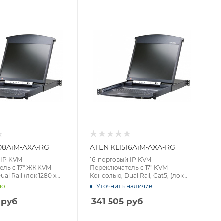
08AiM-AXA-RG
ATEN KL1516AiM-AXA-RG
 IP KVM
16-портовый IP KVM
ль c 17" ЖК KVM
Переключатель с 17" KVM
al Rail (лок 1280 x
Консолью, Dual Rail, Cat5, (лок
00 x 1200)
1280 x 1024, удал 1600x1200)
но
Уточнить наличие
руб
341 505
руб