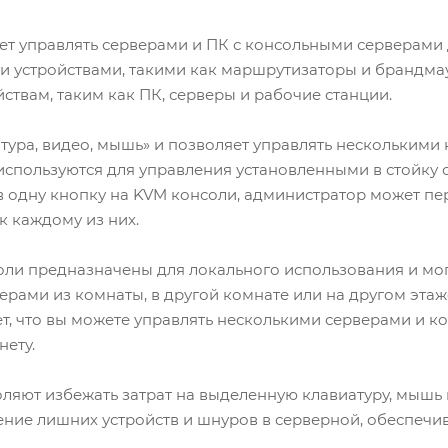
ет управлять серверами и ПК с консольными серверами
и устройствами, такими как маршрутизаторы и брандма
твам, таким как ПК, серверы и рабочие станции.
тура, видео, мышь» и позволяет управлять нескольким
используются для управления установленными в стойку
в одну кнопку на KVM консоли, администратор может пе
к каждому из них.
ли предназначены для локального использования и мо
рами из комнаты, в другой комнате или на другом этаж
ает, что вы можете управлять несколькими серверами и к
нету.
ляют избежать затрат на выделенную клавиатуру, мышь 
ние лишних устройств и шнуров в серверной, обеспечив