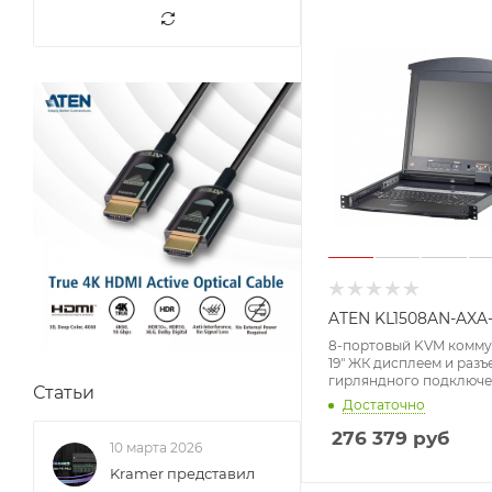
ATEN KL1508AN-AXA
8-портовый KVM комму
19" ЖК дисплеем и раз
гирляндного подключе
Статьи
5e/6, Dual Rail (1600 x 120
Достаточно
1280 x 1024, 75 Гц)
276 379
руб
10 марта 2026
Kramer представил