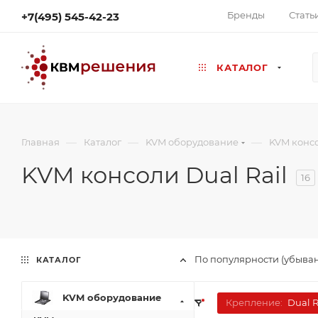
Бренды
Стать
+7(495) 545-42-23
КАТАЛОГ
—
—
—
Главная
Каталог
KVM оборудование
KVM конс
KVM консоли Dual Rail
16
По популярности (убыва
КАТАЛОГ
KVM оборудование
Крепление:
Dual R