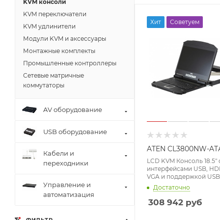
KVM консоли
KVM переключатели
Хит
Советуем
KVM удлинители
Модули KVM и аксессуары
Монтажные комплекты
Промышленные контроллеры
Сетевые матричные
коммутаторы
AV оборудование
USB оборудование
ATEN CL3800NW-AT
Кабели и
LCD KVM Консоль 18.5" 
переходники
интерфейсами USB, HDM
VGA и поддержкой USB
периферии, 1920x1080, D
Управление и
Достаточно
(1920x1080)
автоматизация
308 942
руб